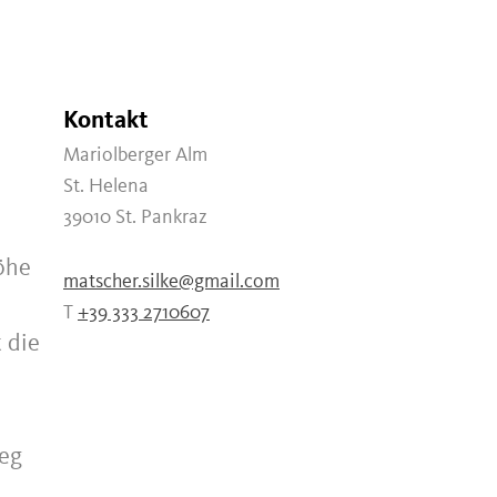
Kontakt
Mariolberger Alm
St. Helena
39010
St. Pankraz
öhe
matscher.silke@gmail.com
T
+39 333 2710607
 die
ieg