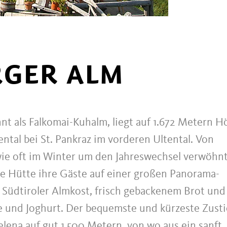
RGER ALM
nt als Falkomai-Kuhalm, liegt auf 1.672 Metern H
ental bei St. Pankraz im vorderen Ultental. Von
ie oft im Winter um den Jahreswechsel verwöhnt
te Hütte ihre Gäste auf einer großen Panorama-
r Südtiroler Almkost, frisch gebackenem Brot und
 und Joghurt. Der bequemste und kürzeste Zust
lena auf gut 1.500 Metern, von wo aus ein sanft