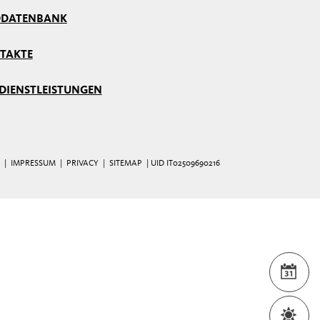
DDATENBANK
TAKTE
 DIENSTLEISTUNGEN
|
IMPRESSUM
|
PRIVACY
|
SITEMAP
| UID IT02509690216
VER
WET