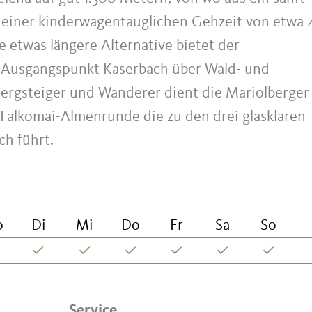
n einer kinderwagentauglichen Gehzeit von etwa 
e etwas längere Alternative bietet der
 Ausgangspunkt Kaserbach über Wald- und
Bergsteiger und Wanderer dient die Mariolberger
Falkomai-Almenrunde die zu den drei glasklaren
h führt.
o
Di
Mi
Do
Fr
Sa
So
Service