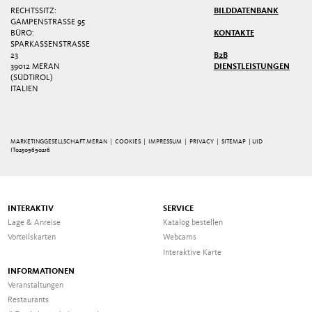
RECHTSSITZ:
BILDDATENBANK
GAMPENSTRASSE 95
BÜRO:
KONTAKTE
SPARKASSENSTRASSE 2
3
B2B
39012 MERAN
DIENSTLEISTUNGEN
(SÜDTIROL)
ITALIEN
MARKETINGGESELLSCHAFT MERAN |
COOKIES
|
IMPRESSUM
|
PRIVACY
|
SITEMAP
| UID
IT02509690216
INTERAKTIV
SERVICE
Lage & Anreise
Katalog bestellen
Vorteilskarten
Webcams
Interaktive Karte
INFORMATIONEN
Veranstaltungen
Restaurants