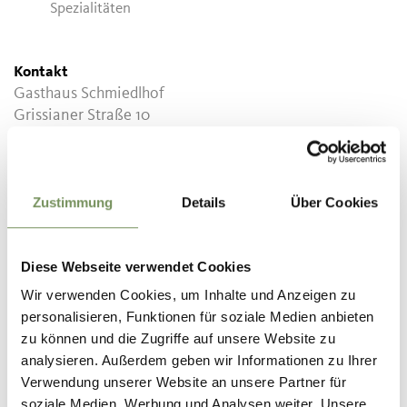
Spezialitäten
Kontakt
Gasthaus Schmiedlhof
Grissianer Straße 10
39010
Tisens/Grissian
www.facebook.com
T
+39 0473 920993
Zustimmung
Details
Über Cookies
Diese Webseite verwendet Cookies
Wir verwenden Cookies, um Inhalte und Anzeigen zu
personalisieren, Funktionen für soziale Medien anbieten
WAR DER INHALT FÜR DICH HILFREICH?
zu können und die Zugriffe auf unsere Website zu
JA
NEIN
analysieren. Außerdem geben wir Informationen zu Ihrer
Verwendung unserer Website an unsere Partner für
soziale Medien, Werbung und Analysen weiter. Unsere