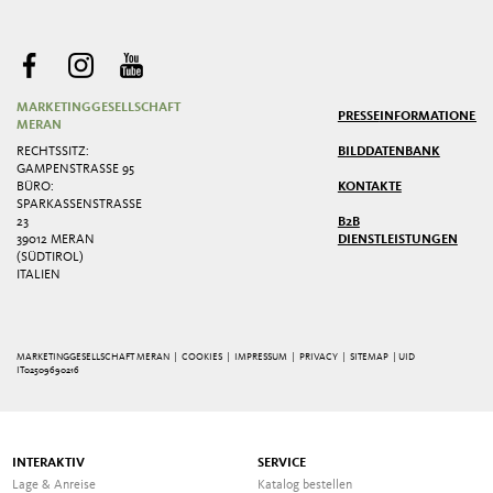
MARKETINGGESELLSCHAFT
PRESSE
INFORMATIONEN
MERAN
RECHTSSITZ:
BILDDATENBANK
GAMPENSTRASSE 95
BÜRO:
KONTAKTE
SPARKASSENSTRASSE 2
3
B2B
39012 MERAN
DIENSTLEISTUNGEN
(SÜDTIROL)
ITALIEN
MARKETINGGESELLSCHAFT MERAN |
COOKIES
|
IMPRESSUM
|
PRIVACY
|
SITEMAP
| UID
IT02509690216
INTERAKTIV
SERVICE
Lage & Anreise
Katalog bestellen