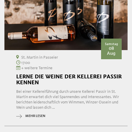
Samstag
08
Aug
St. Martin in Passeier
17:00
+ weitere Termine
LERNE DIE WEINE DER KELLEREI PASSIR
KENNEN
Bei einer Kellereiführung durch unsere Kellerei Passir in St.
Martin erwartet dich viel Spannendes und Interessantes. Wir
berichten leidenschaftlich vom Wimmen, Winzer-Dasein und
Wein und lassen dich ...
MEHR LESEN