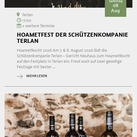
Samstag
08
Aug
Terlan
17:00
+ weitere Termine
HOAMETFEST DER SCHÜTZENKOMPANIE
TERLAN
Hoametfescht 2026 Am 7. & 8. August 2026 lädt die
Schützenkompanie Terlan – Gericht Neuhaus zum Hoametfescht
auf den Festplatz in Terlan ein. Freut euch auf zwei gesellige
Festtage mit bester ...
MEHR LESEN