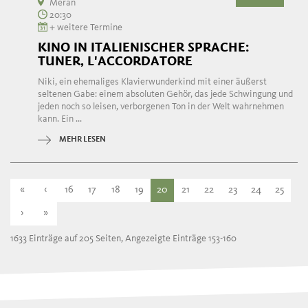
Meran
20:30
+ weitere Termine
KINO IN ITALIENISCHER SPRACHE:
TUNER, L'ACCORDATORE
Niki, ein ehemaliges Klavierwunderkind mit einer äußerst
seltenen Gabe: einem absoluten Gehör, das jede Schwingung und
jeden noch so leisen, verborgenen Ton in der Welt wahrnehmen
kann. Ein ...
MEHR LESEN
«
‹
16
17
18
19
20
21
22
23
24
25
›
»
1633 Einträge auf 205 Seiten, Angezeigte Einträge 153-160