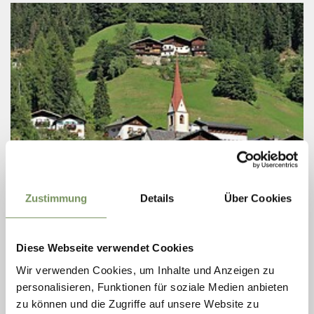
Zustimmung
Details
Über Cookies
Samstag
08
Aug
Diese Webseite verwendet Cookies
18:00
NIKLASER KIRCHTA: FEUERWEHRPARTY
Wir verwenden Cookies, um Inhalte und Anzeigen zu
personalisieren, Funktionen für soziale Medien anbieten
Ab 20:00 Uhr Live-Musik mit "Smile" und anschließend "DJ
zu können und die Zugriffe auf unsere Website zu
Narrisch"