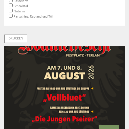
Passeiertal
Schnalstal
Naturns
Partschins, Rabland und Töll
DRUCKEN