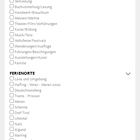
Verkostung
Buchvorstellung/Lesung
Handwerk/Brauchtum
Messen/Märkte
Theater/Film/Vorführungen
Kurse/Bildung
Musik/Tanz
Volksfeste/Festivals
Wanderungen/Ausflüge
Führungen/Besichtigungen
Ausstellungen/Kunst
Familie
FERIENORTE
Lana und Umgebung
Hafling - Vöran - Meran 2000
Deutschnonsberg
Tisens - Prissian
Meran
Schenna
Dorf Tirol
Ultental
Nals
Algund
Marling