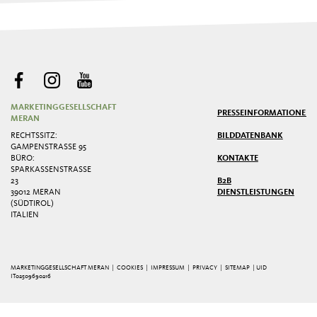
MARKETINGGESELLSCHAFT
PRESSE
INFORMATIONEN
MERAN
RECHTSSITZ:
BILDDATENBANK
GAMPENSTRASSE 95
BÜRO:
KONTAKTE
SPARKASSENSTRASSE 2
3
B2B
39012 MERAN
DIENSTLEISTUNGEN
(SÜDTIROL)
ITALIEN
MARKETINGGESELLSCHAFT MERAN |
COOKIES
|
IMPRESSUM
|
PRIVACY
|
SITEMAP
| UID
IT02509690216