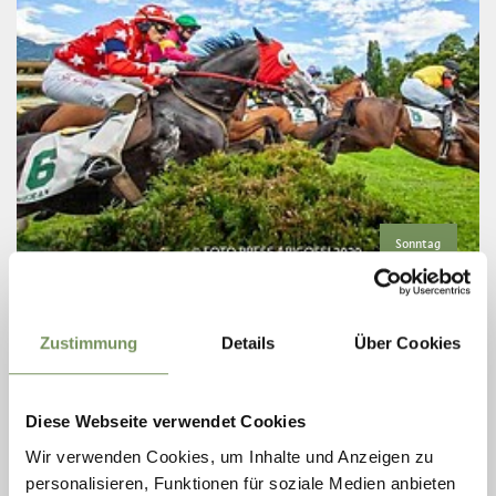
Sonntag
09
Aug
Meran
15:30
+ weitere Termine
Zustimmung
Details
Über Cookies
DIE RENNSAISON AM MERANER
PFERDERENNPLATZ
Diese Webseite verwendet Cookies
Galopprennen in der führenden Hindernisanlage Italiens, einer
der schönsten Europas, mit der Teilnahme von Pferden, Jockeys
Wir verwenden Cookies, um Inhalte und Anzeigen zu
und Ställen aus verschiedenen Ländern des Kontinents. Auf dem
personalisieren, Funktionen für soziale Medien anbieten
weitläufigen ...