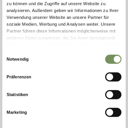
zu können und die Zugriffe auf unsere Website zu
MEHR LESEN
analysieren. Außerdem geben wir Informationen zu Ihrer
Verwendung unserer Website an unsere Partner für
soziale Medien, Werbung und Analysen weiter. Unsere
Partner führen diese Informationen möglicherweise mit
weiteren Daten zusammen, die Sie ihnen bereitgestellt
haben oder die sie im Rahmen Ihrer Nutzung der Dienste
gesammelt haben.
Einwilligungsauswahl
Notwendig
Präferenzen
Statistiken
Sonntag
09
Marketing
Aug
Rabland
15:30
+ weitere Termine