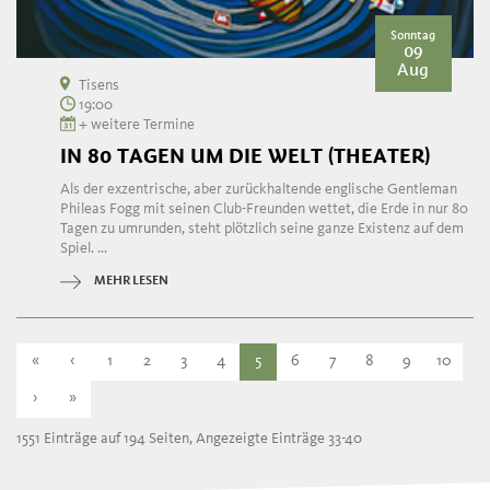
Sonntag
09
Aug
Tisens
19:00
+ weitere Termine
IN 80 TAGEN UM DIE WELT (THEATER)
Als der exzentrische, aber zurückhaltende englische Gentleman
Phileas Fogg mit seinen Club-Freunden wettet, die Erde in nur 80
Tagen zu umrunden, steht plötzlich seine ganze Existenz auf dem
Spiel. ...
MEHR LESEN
«
‹
1
2
3
4
5
6
7
8
9
10
›
»
1551 Einträge auf 194 Seiten, Angezeigte Einträge 33-40