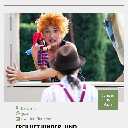
Sonntag
09
Aug
Tscherms
19:00
+ weitere Termine
FREILUFT KINDER- UND