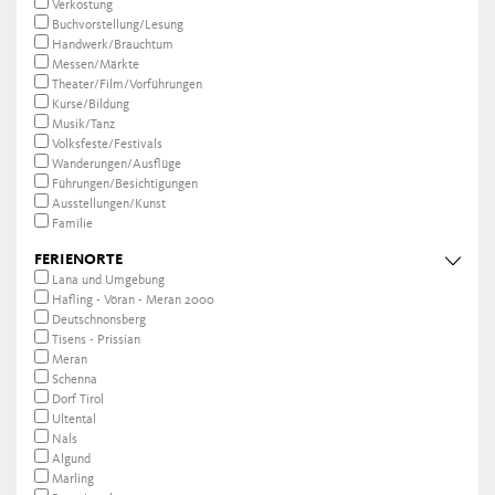
Verkostung
Buchvorstellung/Lesung
Handwerk/Brauchtum
Messen/Märkte
Theater/Film/Vorführungen
Kurse/Bildung
Musik/Tanz
Volksfeste/Festivals
Wanderungen/Ausflüge
Führungen/Besichtigungen
Ausstellungen/Kunst
Familie
FERIENORTE
Lana und Umgebung
Hafling - Vöran - Meran 2000
Deutschnonsberg
Tisens - Prissian
Meran
Schenna
Dorf Tirol
Ultental
Nals
Algund
Marling