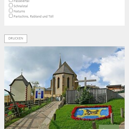
Passeiertal
Schnalstal
Naturns
Partschins, Rabland und Töll
DRUCKEN