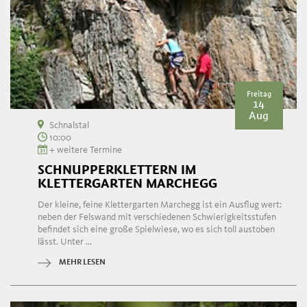
Freitag
14
Aug
Schnalstal
10:00
+ weitere Termine
SCHNUPPERKLETTERN IM
KLETTERGARTEN MARCHEGG
Der kleine, feine Klettergarten Marchegg ist ein Ausflug wert:
neben der Felswand mit verschiedenen Schwierigkeitsstufen
befindet sich eine große Spielwiese, wo es sich toll austoben
lässt. Unter ...
MEHR LESEN