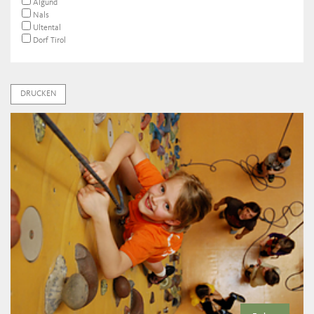
Algund
Nals
Ultental
Dorf Tirol
DRUCKEN