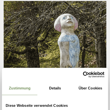
Freitag
14
Aug
Tscherms
Zustimmung
Details
Über Cookies
09:30
+ weitere Termine
KUNST-SKULPTURENAUSSTSELLUNG
"FRAUEN" AM KRÄNZELHOF
Diese Webseite verwendet Cookies