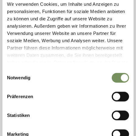
Die heurige Kunstausstellung ist dem Thema "FRAUEN"
Wir verwenden Cookies, um Inhalte und Anzeigen zu
gewidmet. In den Gärten des Kränzelhofs finden sich heuer
personalisieren, Funktionen für soziale Medien anbieten
Kunstwerke und Skulpturen von 15 nationalen und internationelen
zu können und die Zugriffe auf unsere Website zu
Künstlern. Künstler: Otto ...
analysieren. Außerdem geben wir Informationen zu Ihrer
MEHR LESEN
Verwendung unserer Website an unsere Partner für
soziale Medien, Werbung und Analysen weiter. Unsere
Partner führen diese Informationen möglicherweise mit
weiteren Daten zusammen, die Sie ihnen bereitgestellt
haben oder die sie im Rahmen Ihrer Nutzung der Dienste
gesammelt haben.
Einwilligungsauswahl
Notwendig
Präferenzen
Statistiken
Freitag
Marketing