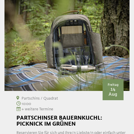
Freitag
14
Aug
Partschins / Quadrat
10:00
+ weitere Termine
PARTSCHINSER BAUERNKUCHL:
PICKNICK IM GRÜNEN
Reservieren Sie für sich und Ihre/n Liebste/n oder einfach unter