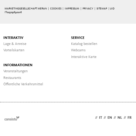
MARKETINGGESELLSCHAFT MERAN |
COOKIES
|
IMPRESSUM
|
PRIVACY
|
SITEMAP
| UID
IT02509690216
INTERAKTIV
SERVICE
Lage & Anreise
Katalog bestellen
Vorteilskarten
Webcams
Interaktive Karte
INFORMATIONEN
Veranstaltungen
Restaurants
Öffentliche Verkehrsmittel
DE
//
IT
//
EN
//
NL
//
FR