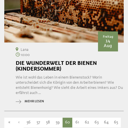
Freitag
14
Aug
Lana
10:00
DIE WUNDERWELT DER BIENEN
(KINDERSOMMER)
Wie ist wohl das Leben in einem Bienenstock? Worin
unterscheidet sich die Königin von den Arbeiterbienen? Wie
entsteht Bienenhonig? Wie sieht die Arbeit eines Imkers aus? Du
erfährst auch ...
MEHR LESEN
«
‹
56
57
58
59
60
61
62
63
64
65