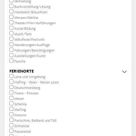
Verkostung
Buchvorstellung/Lesung
Handwerk/Brauchtum
Messen/Märkte
Theater/Film/Vorführungen
Kurse/Bildung
Musik/Tanz
Volksfeste/Festivals
Wanderungen/Ausflüge
Führungen/Besichtigungen
Ausstellungen/Kunst
Familie
FERIENORTE
Lana und Umgebung
Hafling - Vöran - Meran 2000
Deutschnonsberg
Tisens - Prissian
Meran
Schenna
Marling
Naturns
Partschins, Rabland und Töll
Schnalstal
Passeiertal