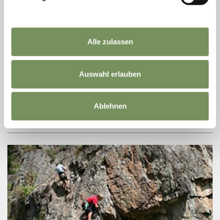
14
Aug
Kastelbell-Tschars
10:00
+ weitere Termine
Alle zulassen
SCHLOSSFÜHRUNGEN AUF SCHLOSS
KASTELBELL
Auswahl erlauben
Das Schloss Kastelbell liegt malerisch auf einem mächtigen
Felsblock am linken Ufer der Etsch. Im restaurierten Schloss
werden Führngen angeboten und in den alten Gemäuern finden
verschiedene ...
Ablehnen
MEHR LESEN