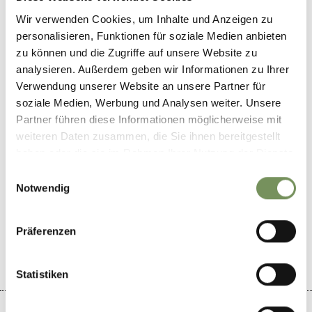
Nein
Wir verwenden Cookies, um Inhalte und Anzeigen zu
personalisieren, Funktionen für soziale Medien anbieten
Veranstalter
Musikkapelle Prissian
zu können und die Zugriffe auf unsere Website zu
analysieren. Außerdem geben wir Informationen zu Ihrer
Verwendung unserer Website an unsere Partner für
soziale Medien, Werbung und Analysen weiter. Unsere
Partner führen diese Informationen möglicherweise mit
weiteren Daten zusammen, die Sie ihnen bereitgestellt
haben oder die sie im Rahmen Ihrer Nutzung der Dienste
gesammelt haben.
Einwilligungsauswahl
Notwendig
WAR DER INHALT FÜR DICH HILFREICH?
JA
NEIN
Präferenzen
Statistiken