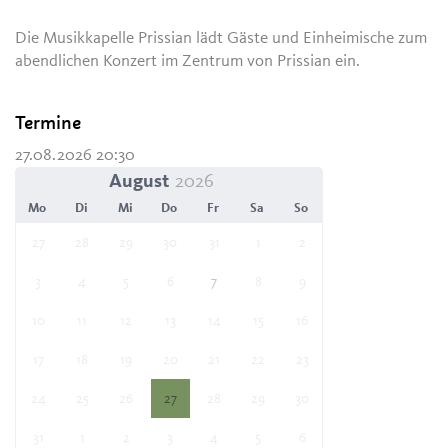
Die Musikkapelle Prissian lädt Gäste und Einheimische zum
abendlichen Konzert im Zentrum von Prissian ein.
Termine
27.08.2026 20:30
August
Mo
Di
Mi
Do
Fr
Sa
So
27
28
29
30
31
1
2
3
4
5
6
7
8
9
10
11
12
13
14
15
16
17
18
19
20
21
22
23
24
25
26
27
28
29
30
31
1
2
3
4
5
6