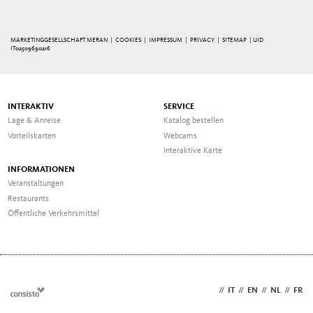
MARKETINGGESELLSCHAFT MERAN |
COOKIES
|
IMPRESSUM
|
PRIVACY
|
SITEMAP
| UID
IT02509690216
INTERAKTIV
SERVICE
Lage & Anreise
Katalog bestellen
Vorteilskarten
Webcams
Interaktive Karte
INFORMATIONEN
Veranstaltungen
Restaurants
Öffentliche Verkehrsmittel
DE
//
IT
//
EN
//
NL
//
FR