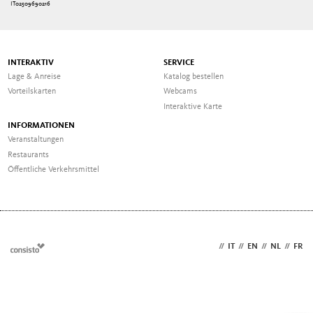
IT02509690216
INTERAKTIV
SERVICE
Lage & Anreise
Katalog bestellen
Vorteilskarten
Webcams
Interaktive Karte
INFORMATIONEN
Veranstaltungen
Restaurants
Öffentliche Verkehrsmittel
DE
//
IT
//
EN
//
NL
//
FR