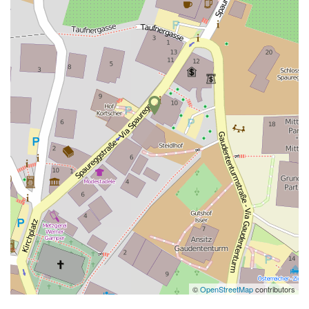
©
OpenStreetMap
contributors