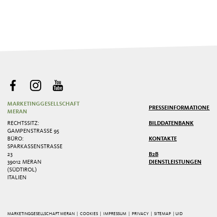
MARKETINGGESELLSCHAFT
PRESSE
INFORMATIONEN
MERAN
RECHTSSITZ:
BILDDATENBANK
GAMPENSTRASSE 95
BÜRO:
KONTAKTE
SPARKASSENSTRASSE 2
3
B2B
39012 MERAN
DIENSTLEISTUNGEN
(SÜDTIROL)
ITALIEN
MARKETINGGESELLSCHAFT MERAN |
COOKIES
|
IMPRESSUM
|
PRIVACY
|
SITEMAP
| UID