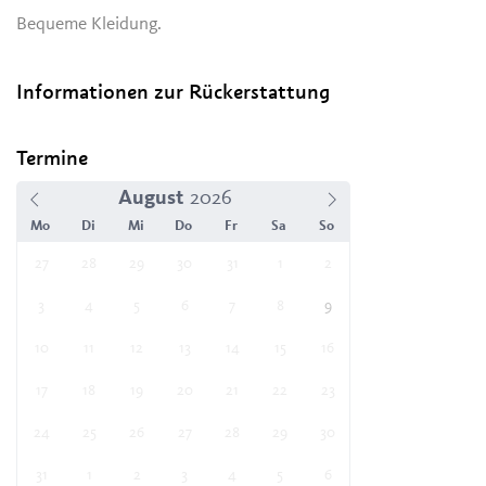
Bequeme Kleidung.
Informationen zur Rückerstattung
Termine
August
Mo
Di
Mi
Do
Fr
Sa
So
27
28
29
30
31
1
2
3
4
5
6
7
8
9
10
11
12
13
14
15
16
17
18
19
20
21
22
23
24
25
26
27
28
29
30
31
1
2
3
4
5
6