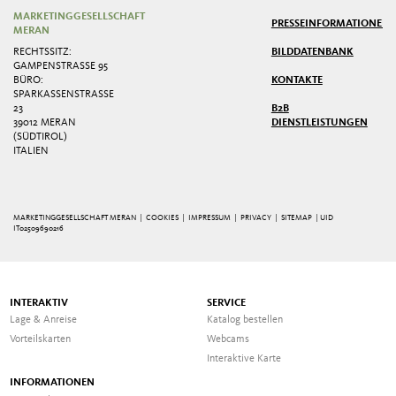
MARKETINGGESELLSCHAFT
PRESSE
INFORMATIONEN
MERAN
RECHTSSITZ:
BILDDATENBANK
GAMPENSTRASSE 95
BÜRO:
KONTAKTE
SPARKASSENSTRASSE 2
3
B2B
39012 MERAN
DIENSTLEISTUNGEN
(SÜDTIROL)
ITALIEN
MARKETINGGESELLSCHAFT MERAN |
COOKIES
|
IMPRESSUM
|
PRIVACY
|
SITEMAP
| UID
IT02509690216
INTERAKTIV
SERVICE
Lage & Anreise
Katalog bestellen
Vorteilskarten
Webcams
Interaktive Karte
INFORMATIONEN