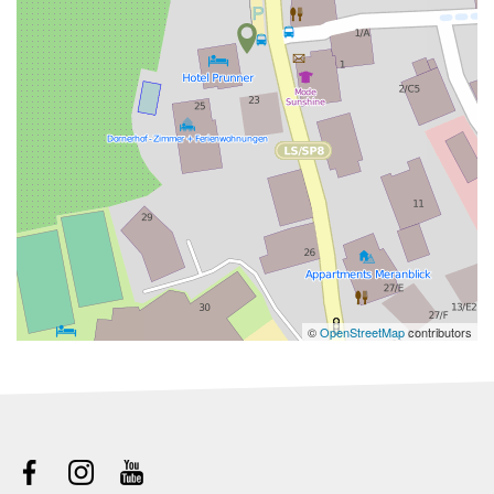
©
OpenStreetMap
contributors