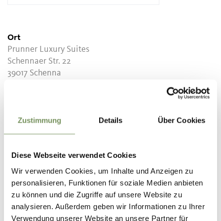
Ort
Prunner Luxury Suites
Schennaer Str. 22
39017 Schenna
Kontakt
Prunner Luxury Suites
Schennaer Str. 22
Zustimmung
Details
Über Cookies
39017 Schenna
info@prunner-luxury-suites.com
Diese Webseite verwendet Cookies
T
+39 0473 861610
Wir verwenden Cookies, um Inhalte und Anzeigen zu
personalisieren, Funktionen für soziale Medien anbieten
T
+39 0473 861610
zu können und die Zugriffe auf unsere Website zu
analysieren. Außerdem geben wir Informationen zu Ihrer
Preise
Verwendung unserer Website an unsere Partner für