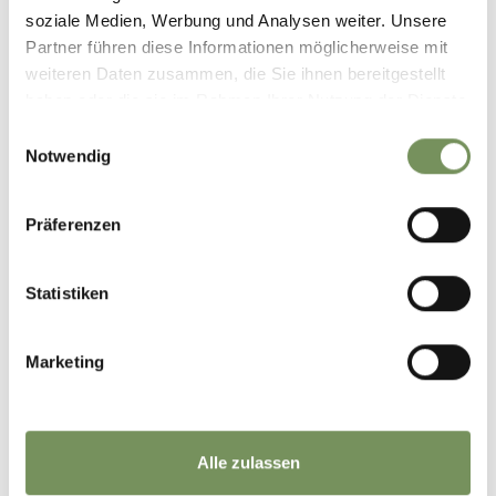
Erwachsene
soziale Medien, Werbung und Analysen weiter. Unsere
20 €
Erwachsene
Partner führen diese Informationen möglicherweise mit
weiteren Daten zusammen, die Sie ihnen bereitgestellt
Treffpunkt
haben oder die sie im Rahmen Ihrer Nutzung der Dienste
Prunner Luxury Suites
gesammelt haben.
Einwilligungsauswahl
Notwendig
Anmeldung erforderlich
Ja
Prunner Luxury Suites - bis 12 Uhr am Vortag
Präferenzen
Veranstalter
Prunner Luxury Suites
Statistiken
Marketing
Alle zulassen