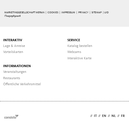
MARKETINGGESELLSCHAFT MERAN |
COOKIES
|
IMPRESSUM
|
PRIVACY
|
SITEMAP
| UID
IT02509690216
INTERAKTIV
SERVICE
Lage & Anreise
Katalog bestellen
Vorteilskarten
Webcams
Interaktive Karte
INFORMATIONEN
Veranstaltungen
Restaurants
Öffentliche Verkehrsmittel
DE
//
IT
//
EN
//
NL
//
FR