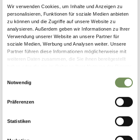
39012 Meran
Wir verwenden Cookies, um Inhalte und Anzeigen zu
personalisieren, Funktionen für soziale Medien anbieten
Kontakt
zu können und die Zugriffe auf unsere Website zu
Touriseum Schloss Trauttmansdorff
analysieren. Außerdem geben wir Informationen zu Ihrer
St. Valentin Straße 51a
Verwendung unserer Website an unsere Partner für
39012 Meran
soziale Medien, Werbung und Analysen weiter. Unsere
Partner führen diese Informationen möglicherweise mit
info@touriseum.it
weiteren Daten zusammen, die Sie ihnen bereitgestellt
www.touriseum.it
haben oder die sie im Rahmen Ihrer Nutzung der Dienste
T
+39 0473 255655
gesammelt haben.
Einwilligungsauswahl
Notwendig
T
+39 0473 255 655
Preise
Präferenzen
Erwachsene
17 €
Erwachsene
Statistiken
Anmeldung erforderlich
Nein