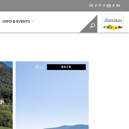
DE
//
IT
//
EN
//
NL
INFO & EVENTS
BACK