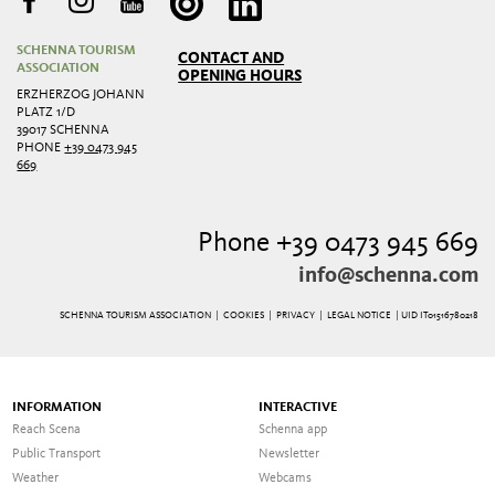
SCHENNA TOURISM
CONTACT AND
ASSOCIATION
OPENING HOURS
ERZHERZOG JOHANN
PLATZ 1/D
39017 SCHENNA
PHONE
+39 0473 945
669
Phone +39 0473 945 669
info@schenna.com
SCHENNA TOURISM ASSOCIATION |
COOKIES
|
PRIVACY
|
LEGAL NOTICE
| UID IT01516780218
INFORMATION
INTERACTIVE
Reach Scena
Schenna app
Public Transport
Newsletter
Weather
Webcams