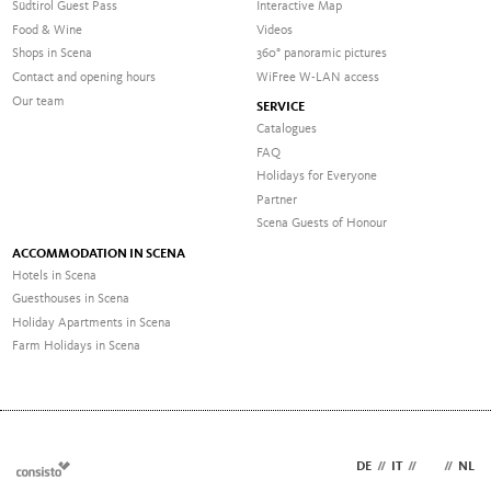
Südtirol Guest Pass
Interactive Map
Food & Wine
Videos
Shops in Scena
360° panoramic pictures
Contact and opening hours
WiFree W-LAN access
Our team
SERVICE
Catalogues
FAQ
Holidays for Everyone
Partner
Scena Guests of Honour
ACCOMMODATION IN SCENA
Hotels in Scena
Guesthouses in Scena
Holiday Apartments in Scena
Farm Holidays in Scena
DE
//
IT
//
EN
//
NL