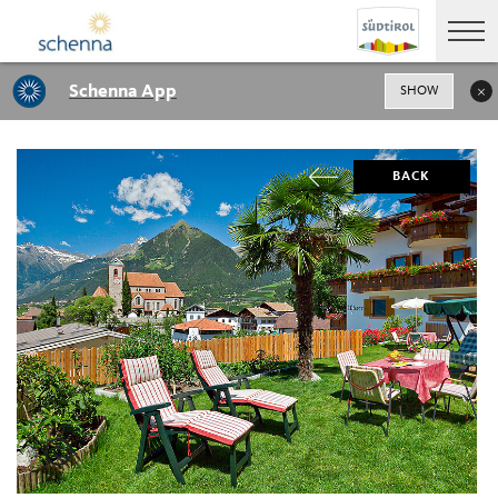
Schenna App
SHOW
BACK