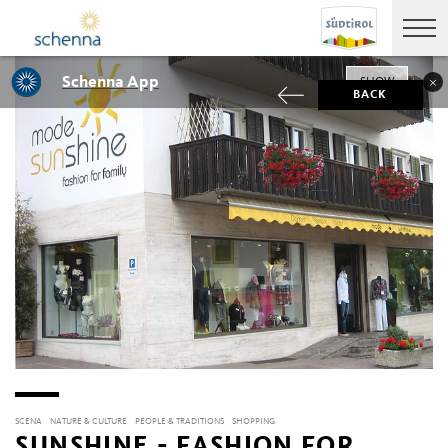
Schenna App
SHOW
BACK
SCENA
NATURE & CULTURE
PEOPLE & TRADITIONS
SHOPPING
SUNSHINE - FASHION FOR