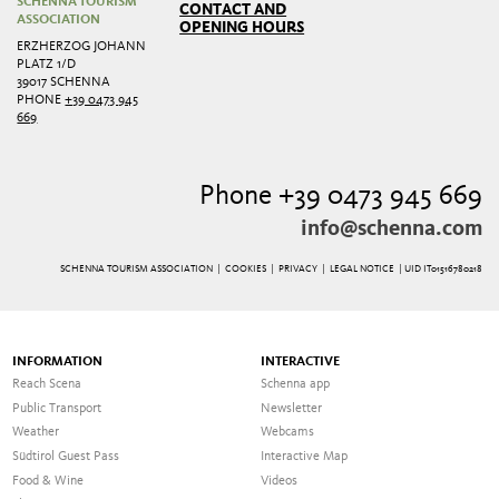
SCHENNA TOURISM
CONTACT AND
ASSOCIATION
OPENING HOURS
ERZHERZOG JOHANN
PLATZ 1/D
39017 SCHENNA
PHONE
+39 0473 945
669
Phone +39 0473 945 669
info@schenna.com
SCHENNA TOURISM ASSOCIATION |
COOKIES
|
PRIVACY
|
LEGAL NOTICE
| UID IT01516780218
INFORMATION
INTERACTIVE
Reach Scena
Schenna app
Public Transport
Newsletter
Weather
Webcams
Südtirol Guest Pass
Interactive Map
Food & Wine
Videos