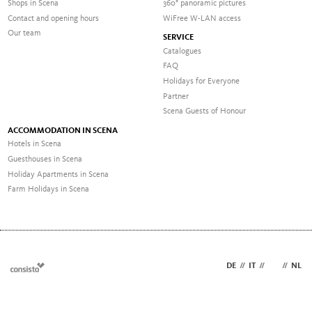
Shops in Scena
360° panoramic pictures
Contact and opening hours
WiFree W-LAN access
Our team
SERVICE
Catalogues
FAQ
Holidays for Everyone
Partner
Scena Guests of Honour
ACCOMMODATION IN SCENA
Hotels in Scena
Guesthouses in Scena
Holiday Apartments in Scena
Farm Holidays in Scena
DE
//
IT
//
EN
//
NL