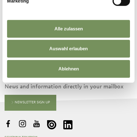
Marketing
©
OpenStreetMap
contributors
Alle zulassen
Auswahl erlauben
Ablehnen
KEEP IN TOUCH WITH US
News and information directly in your mailbox
NEWSLETTER SIGN UP