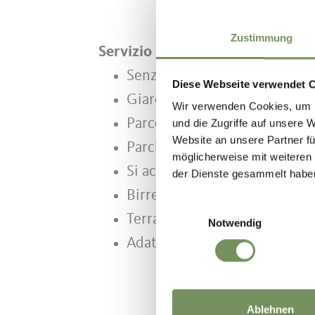
Zustimmung
Servizio
Senza barriere architettonic
Diese Webseite verwendet 
Giardino
Wir verwenden Cookies, um I
Parco giochi
und die Zugriffe auf unsere 
Website an unsere Partner fü
Parcheggi
möglicherweise mit weiteren
Si accettano cani
der Dienste gesammelt habe
Birreria
Einwilligungsauswahl
Terrazza
Notwendig
Adatto per pullman
Ablehnen