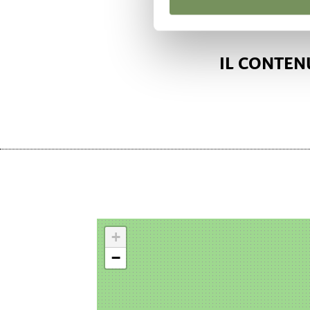
IL CONTENU
+
−