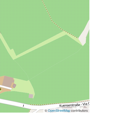
©
OpenStreetMap
contributors