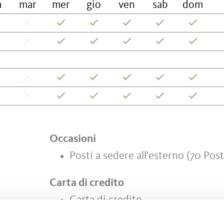
n
mar
mer
gio
ven
sab
dom
Occasioni
Posti a sedere all'esterno (70 Post
Carta di credito
Carta di credito
Bancomat/Maestro