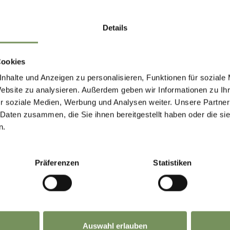
Contanti
Details
Cucina
he
Cucina aperta
Cookies
Specialità altoatesine
nhalte und Anzeigen zu personalisieren, Funktionen für soziale
Cucina internazionale
Website zu analysieren. Außerdem geben wir Informationen zu I
r soziale Medien, Werbung und Analysen weiter. Unsere Partner
Specialità di selvaggina
 Daten zusammen, die Sie ihnen bereitgestellt haben oder die s
Specialità alla griglia
n.
Settimane degli asparagi
Settimane della selvaggina
Präferenzen
Statistiken
Menu per bambini
Menu per lavoratori
Auswahl erlauben