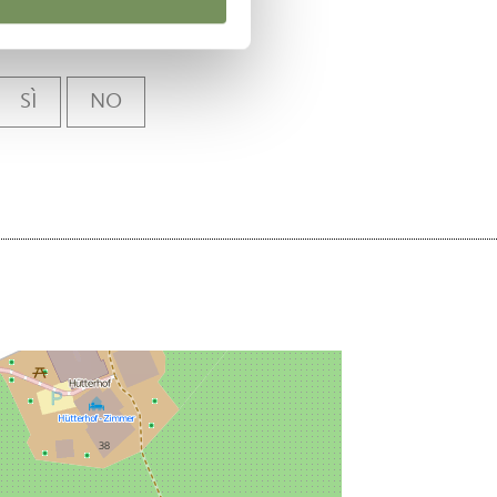
SÌ
NO