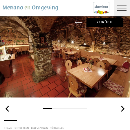
ZURÜCK
HOME
ONTDEKKEN
BELEVENISSEN
TÖRGGELEN