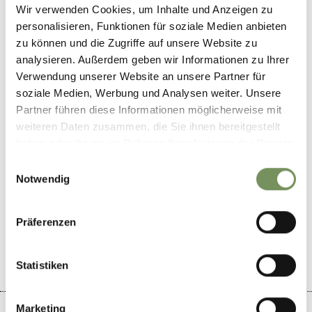
Lunchkaart
Wir verwenden Cookies, um Inhalte und Anzeigen zu
personalisieren, Funktionen für soziale Medien anbieten
zu können und die Zugriffe auf unsere Website zu
Contact
analysieren. Außerdem geben wir Informationen zu Ihrer
39010
Verwendung unserer Website an unsere Partner für
soziale Medien, Werbung und Analysen weiter. Unsere
kontakt@hilberkeller.eu
Partner führen diese Informationen möglicherweise mit
www.hilberkeller.eu
weiteren Daten zusammen, die Sie ihnen bereitgestellt
T
+39 0473 240051
haben oder die sie im Rahmen Ihrer Nutzung der Dienste
gesammelt haben.
Einwilligungsauswahl
Notwendig
WAS DE INHOUD NUTTIG VOOR U?
Präferenzen
JA
NO
Statistiken
Marketing