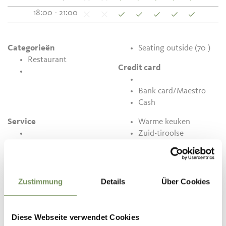
18:00 - 21:00
Categorieën
Seating outside (70 )
Restaurant
Credit card
Bank card/Maestro
Cash
Service
Warme keuken
Zuid-tiroolse
specialiteiten
Internationale keuken
Wildspecialiteiten
Grillspecialiteiten
Zustimmung
Details
Über Cookies
Biergarten
Aspergeweken
Terras
Wildweken
buses welcome
Kindermenu
Diese Webseite verwendet Cookies