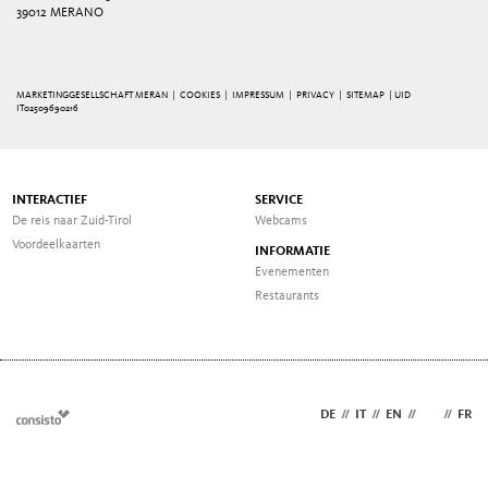
39012 MERANO
MARKETINGGESELLSCHAFT MERAN |
COOKIES
|
IMPRESSUM
|
PRIVACY
|
SITEMAP
| UID
IT02509690216
INTERACTIEF
SERVICE
De reis naar Zuid-Tirol
Webcams
Voordeelkaarten
INFORMATIE
Evenementen
Restaurants
DE
//
IT
//
EN
//
NL
//
FR