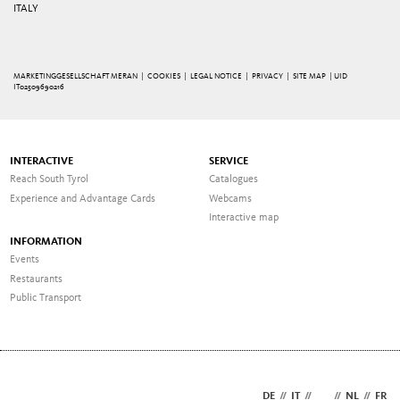
ITALY
MARKETINGGESELLSCHAFT MERAN |
COOKIES
|
LEGAL NOTICE
|
PRIVACY
|
SITE MAP
| UID
IT02509690216
INTERACTIVE
SERVICE
Reach South Tyrol
Catalogues
Experience and Advantage Cards
Webcams
Interactive map
INFORMATION
Events
Restaurants
Public Transport
DE
//
IT
//
EN
//
NL
//
FR