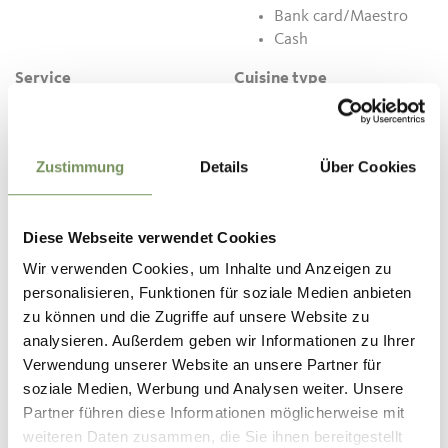
Bank card/Maestro
Cash
Service
Cuisine type
Handicapped
Hot meals
accessible
South tyrolean cuisine
Garden
International cuisine
Zustimmung
Details
Über Cookies
Playground
Game/venison dishes
Car parks
Grill specialities
Dogs allowed
Asparagus speciality
Diese Webseite verwendet Cookies
Beer garden
weeks
Terrace
Game, venison weeks
Wir verwenden Cookies, um Inhalte und Anzeigen zu
Buses welcome
Children's menus
personalisieren, Funktionen für soziale Medien anbieten
Business/workers'
zu können und die Zugriffe auf unsere Website zu
menus
analysieren. Außerdem geben wir Informationen zu Ihrer
Verwendung unserer Website an unsere Partner für
soziale Medien, Werbung und Analysen weiter. Unsere
Contact
Partner führen diese Informationen möglicherweise mit
Hilberkeller Restaurant
weiteren Daten zusammen, die Sie ihnen bereitgestellt