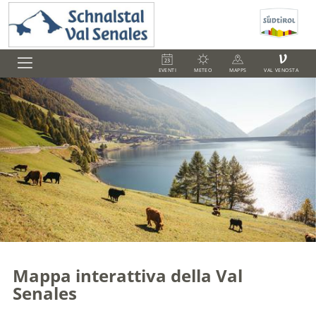
V
EVENTI
METEO
MAPPS
VAL VENOSTA
Mappa interattiva della Val
Senales