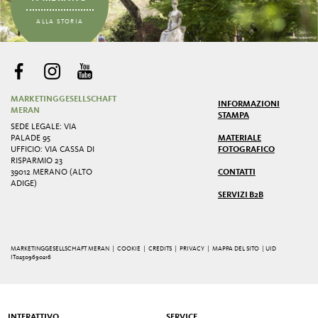
ALLA STORIA
MARKETINGGESELLSCHAFT
INFORMAZIONI
MERAN
STAMPA
SEDE LEGALE: VIA
PALADE 95
MATERIALE
UFFICIO: VIA CASSA DI
FOTOGRAFICO
RISPARMIO 23
39012 MERANO (ALTO
CONTATTI
ADIGE)
SERVIZI B2B
MARKETINGGESELLSCHAFT MERAN |
COOKIE
|
CREDITS
|
PRIVACY
|
MAPPA DEL SITO
| UID
IT02509690216
INTERATTIVO
SERVICE