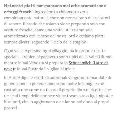
Nei nostri piatti non mancano mai erbe aromatiche e
ortaggi freschi
: ingredienti a chilometro zero,
completamente naturali, che non necessitano di esaltatori
di sapore. Il brodo che usiamo viene preparato solo con
verdure fresche, come una volta, utilizziamo sale
aromatizzato con le erbe dei nostri orti e creiamo piatti
sempre diversi seguendo il ciclo delle stagioni.
Ogni valle, e persino ogni villaggio, ha le proprie ricette
speciali: i krapfen al papavero sono tipici della Val d’Ultimo,
mentre in Val Venosta si prepara lo
Schneamilch (Latte di
neve)
e in Val Pusteria i Nigilan al miele.
In Alto Adige le ricette tradizionali vengono tramandate di
generazione in generazione: sono molte le famiglie che
custodiscono come un tesoro il proprio libro di ricette, che
risale ai tempi delle nonne e viene trasmesso a figli, nipoti e
bisnipoti, che lo aggiornano e ne fanno poi dono ai propri
posteri.