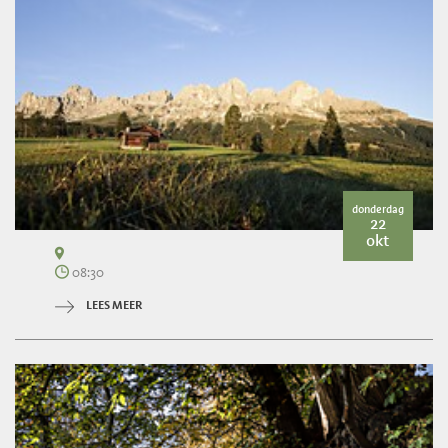
donderdag
22
okt
08:30
LEES MEER