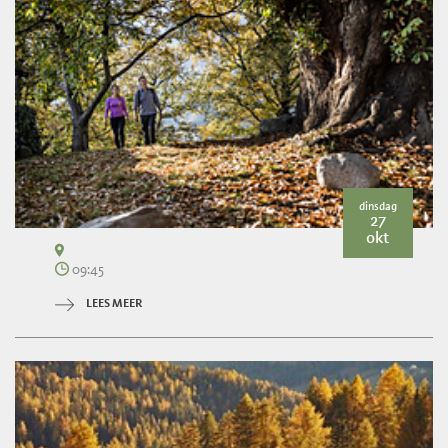
dinsdag
27
okt
09:45
LEES MEER