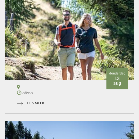
donderdag
13
aug
08:00
LEES MEER