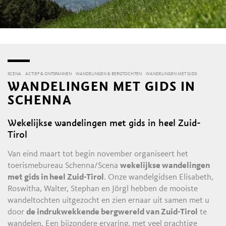
SCENA
ACTIEF & ONTSPANNEN
WANDELINGEN & BERGTOCHTEN
WANDELINGEN MET GIDS
WANDELINGEN MET GIDS IN
SCHENNA
Wekelijkse wandelingen met gids in heel Zuid-
Tirol
Van eind maart tot begin november organiseert het
toerismebureau Schenna/Scena
wekelijkse wandelingen
met gids in heel Zuid-Tirol
. Onze wandelgidsen Elisabeth,
Roswitha, Walter, Stephan en Jörgl hebben de mooiste
wandeltochten uitgezocht en zien ernaar uit samen met u
door
de indrukwekkende bergwereld van Zuid-Tirol
te
wandelen. Een bijzondere ervaring, met veel prachtige