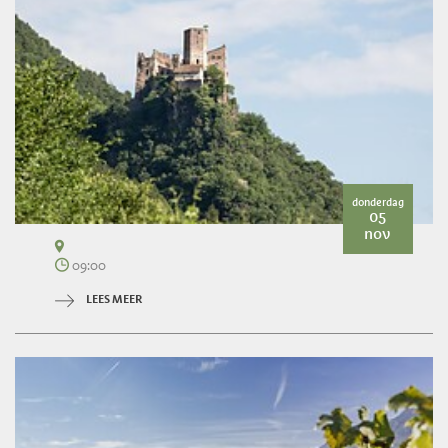
donderdag
05
nov
09:00
LEES MEER