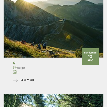
donderdag
13
aug
02:30
+
LEES MEER