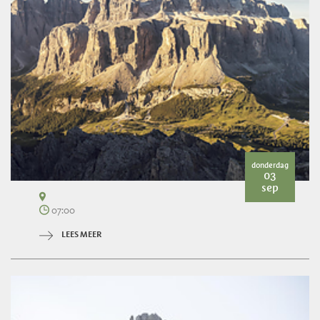
donderdag
03
sep
07:00
LEES MEER