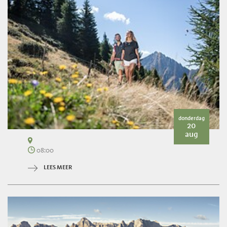
donderdag
20
aug
08:00
LEES MEER