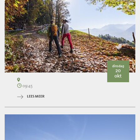
dinsdag
20
okt
09:45
LEES MEER