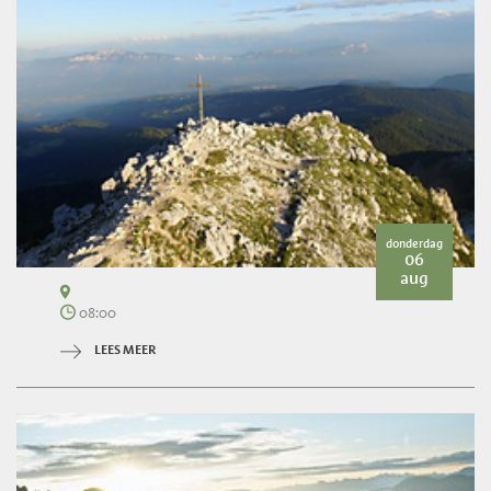
donderdag
06
aug
08:00
LEES MEER