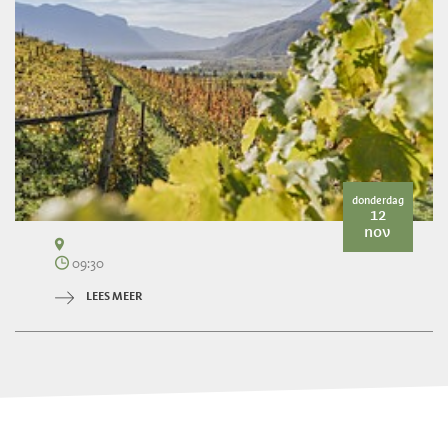
donderdag
12
nov
09:30
LEES MEER