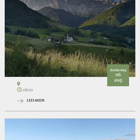
donderdag
06
aug
08:00
LEES MEER