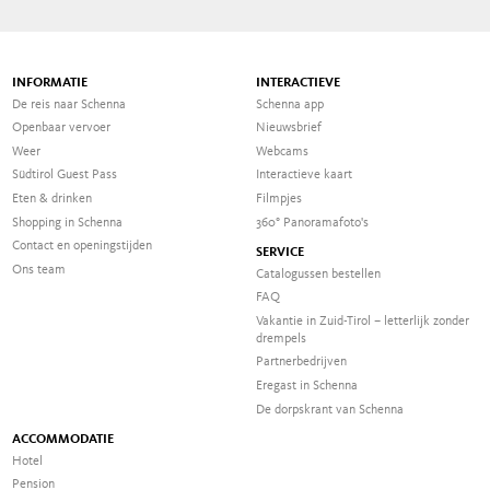
INFORMATIE
INTERACTIEVE
De reis naar Schenna
Schenna app
Openbaar vervoer
Nieuwsbrief
Weer
Webcams
Südtirol Guest Pass
Interactieve kaart
Eten & drinken
Filmpjes
Shopping in Schenna
360° Panoramafoto's
Contact en openingstijden
SERVICE
Ons team
Catalogussen bestellen
FAQ
Vakantie in Zuid-Tirol – letterlijk zonder
drempels
Partnerbedrijven
Eregast in Schenna
De dorpskrant van Schenna
ACCOMMODATIE
Hotel
Pension