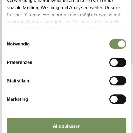
Verwendung unserer Website an unsere Partner für
soziale Medien, Werbung und Analysen weiter. Unsere
Partner führen diese Informationen möglicherweise mit
AANKOMST
weiteren Daten zusammen, die Sie ihnen bereitgestellt
VERTREK
haben oder die sie im Rahmen Ihrer Nutzung der Dienste
gesammelt haben.
Einwilligungsauswahl
Notwendig
START ZOEKEN
Präferenzen
Statistiken
WAS DE INHOUD NUTTIG VOOR U?
JA
NO
Marketing
Alle zulassen