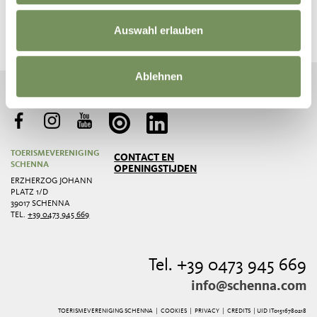
BLIJF OP DE HOOGTE MET ONS
Auswahl erlauben
Nieuws en informatie direct in uw mailbox
ABONNEER U OP DE NIEUWSBRIEF
Ablehnen
TOERISMEVERENIGING
CONTACT EN
SCHENNA
OPENINGSTIJDEN
ERZHERZOG JOHANN
PLATZ 1/D
39017 SCHENNA
TEL.
+39 0473 945 669
Tel. +39 0473 945 669
info@schenna.com
TOERISMEVERENIGING SCHENNA |
COOKIES
|
PRIVACY
|
CREDITS
| UID IT01516780218