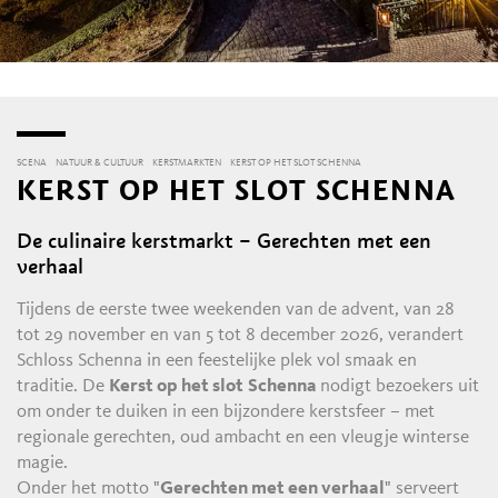
SCENA
NATUUR & CULTUUR
KERSTMARKTEN
KERST OP HET SLOT SCHENNA
KERST OP HET SLOT SCHENNA
De culinaire kerstmarkt – Gerechten met een
verhaal
Tijdens de eerste twee weekenden van de advent, van 28
tot 29 november en van 5 tot 8 december 2026, verandert
Schloss Schenna in een feestelijke plek vol smaak en
traditie. De
Kerst op het slot
Schenna
nodigt bezoekers uit
om onder te duiken in een bijzondere kerstsfeer – met
regionale gerechten, oud ambacht en een vleugje winterse
magie.
Onder het motto "
Gerechten met een verhaal
" serveert