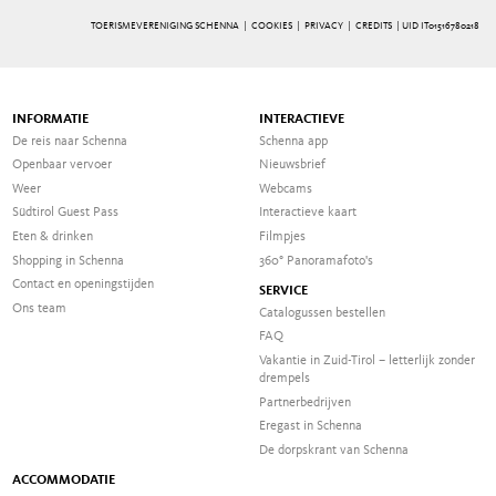
TOERISMEVERENIGING SCHENNA |
COOKIES
|
PRIVACY
|
CREDITS
| UID IT01516780218
INFORMATIE
INTERACTIEVE
De reis naar Schenna
Schenna app
Openbaar vervoer
Nieuwsbrief
Weer
Webcams
Südtirol Guest Pass
Interactieve kaart
Eten & drinken
Filmpjes
Shopping in Schenna
360° Panoramafoto's
Contact en openingstijden
SERVICE
Ons team
Catalogussen bestellen
FAQ
Vakantie in Zuid-Tirol – letterlijk zonder
drempels
Partnerbedrijven
Eregast in Schenna
De dorpskrant van Schenna
ACCOMMODATIE