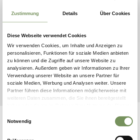
Zustimmung
Details
Über Cookies
Diese Webseite verwendet Cookies
zaterdag
28
Wir verwenden Cookies, um Inhalte und Anzeigen zu
nov
personalisieren, Funktionen für soziale Medien anbieten
11:00
zu können und die Zugriffe auf unsere Website zu
+
analysieren. Außerdem geben wir Informationen zu Ihrer
LEES MEER
Verwendung unserer Website an unsere Partner für
soziale Medien, Werbung und Analysen weiter. Unsere
Partner führen diese Informationen möglicherweise mit
weiteren Daten zusammen, die Sie ihnen bereitgestellt
haben oder die sie im Rahmen Ihrer Nutzung der Dienste
gesammelt haben.
Einwilligungsauswahl
Notwendig
DIT ZOU U OOK KUNNEN