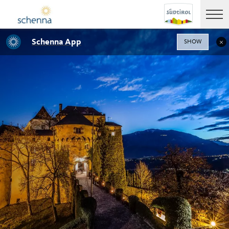
Schenna App
SHOW