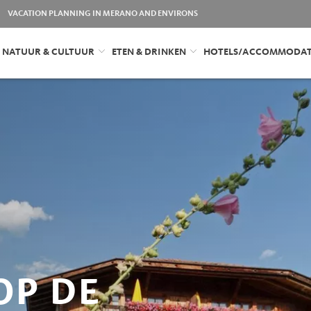
VACATION PLANNING IN MERANO AND ENVIRONS
NATUUR & CULTUUR
ETEN & DRINKEN
HOTELS/ACCOMMODAT
OP DE