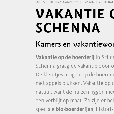
SCENA
HOTELS/ACCOMMODATIE
VAKANTIE OP DE BOE
VAKANTIE 
SCHENNA
Kamers en vakantiewon
Vakantie op de boerderij
in Sche
Schenna graag de vakantie door o
De kleintjes mogen op de boerderi
met appels plukken. Vakantie op 
natuur, want de huizen liggen me
een verblijf op maat. Zo zijn er b
speciale
bio-boerderijen
, histor