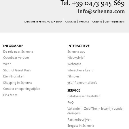
Tel. +39 0473 945 669
info@schenna.com
TOERISMEVERENIGING SCHENNA |
COOKIES
|
PRIVACY
|
CREDITS
| UID IT01516780218
INFORMATIE
INTERACTIEVE
De reis naar Schenna
Schenna app
Openbaar vervoer
Nieuwsbrief
Weer
Webcams
Südtirol Guest Pass
Interactieve kaart
Eten & drinken
Filmpjes
Shopping in Schenna
360° Panoramafoto's
Contact en openingstijden
SERVICE
Ons team
Catalogussen bestellen
FAQ
Vakantie in Zuid-Tirol – letterlijk zonder
drempels
Partnerbedrijven
Eregast in Schenna