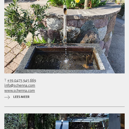
T
+39 0473 945 669
info@schenna.com
www.schenna.com
LEES MEER