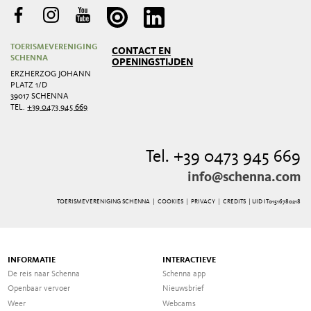
TOERISMEVERENIGING
CONTACT EN
SCHENNA
OPENINGSTIJDEN
ERZHERZOG JOHANN
PLATZ 1/D
39017 SCHENNA
TEL.
+39 0473 945 669
Tel. +39 0473 945 669
info@schenna.com
TOERISMEVERENIGING SCHENNA |
COOKIES
|
PRIVACY
|
CREDITS
| UID IT01516780218
INFORMATIE
INTERACTIEVE
De reis naar Schenna
Schenna app
Openbaar vervoer
Nieuwsbrief
Weer
Webcams