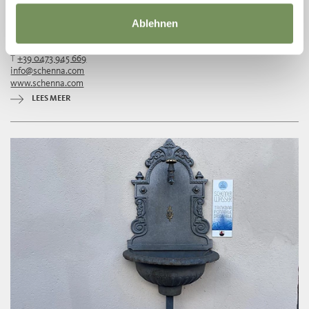
Ablehnen
T
+39 0473 945 669
info@schenna.com
www.schenna.com
LEES MEER