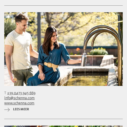
T
+39 0473 945 669
info@schenna.com
www.schenna.com
LEES MEER