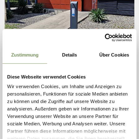
Zustimmung
Details
Über Cookies
T
+39 0473 945 669
info@schenna.com
www.schenna.com
LEES MEER
Diese Webseite verwendet Cookies
Wir verwenden Cookies, um Inhalte und Anzeigen zu
personalisieren, Funktionen für soziale Medien anbieten
zu können und die Zugriffe auf unsere Website zu
analysieren. Außerdem geben wir Informationen zu Ihrer
Verwendung unserer Website an unsere Partner für
soziale Medien, Werbung und Analysen weiter. Unsere
Partner führen diese Informationen möglicherweise mit
weiteren Daten zusammen, die Sie ihnen bereitgestellt