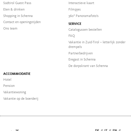
Südtirol Guest Pass
Interactieve kaart
Eten & drinken
Filmpjes
Shopping in Schenna
360° Panoramafoto's
Contact en openingstijden
SERVICE
Ons team
Catalogussen bestellen
FAQ
Vakantie in Zuid-Tirol – letterlijk zonder
drempels
Partnerbedrijven
Eregast in Schenna
De dorpskrant van Schenna
ACCOMMODATIE
Hotel
Pension
Vakantiewoning
Vakantie op de boerderij
DE
//
IT
//
EN
//
NL