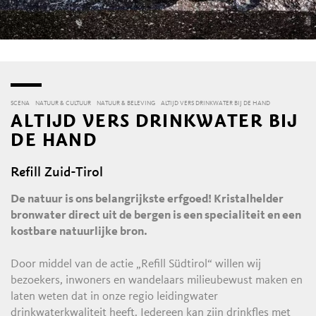
SCENA
NATUUR & CULTUUR
NATUUR & BELEVING
ALTIJD VERS DRINKWATER BIJ DE HAND
ALTIJD VERS DRINKWATER BIJ
DE HAND
Refill Zuid-Tirol
De natuur is ons belangrijkste erfgoed! Kristalhelder
bronwater direct uit de bergen is een specialiteit en een
kostbare natuurlijke bron.
Door middel van de actie „Refill Südtirol“ willen wij
bezoekers, inwoners en wandelaars milieubewust maken en
laten weten dat in onze regio leidingwater
drinkwaterkwaliteit heeft. Iedereen kan zijn drinkfles met