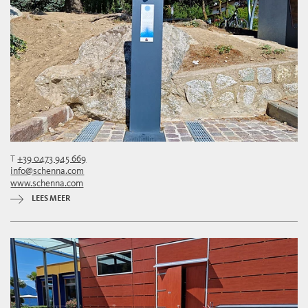
T
+39 0473 945 669
info@schenna.com
www.schenna.com
LEES MEER