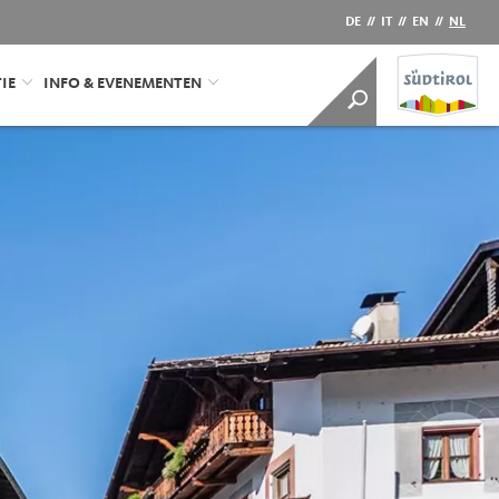
DE
//
IT
//
EN
//
NL
IE
INFO & EVENEMENTEN