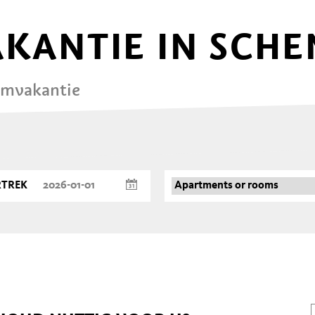
AKANTIE IN SCH
omvakantie
RTREK