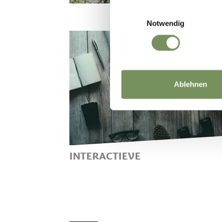
Einwilligungsauswahl
Notwendig
Ablehnen
INTERACTIEVE
APPS, INTERACTIEVE
WANDELKAARTEN EN 360°-
PANORAMABEELDEN