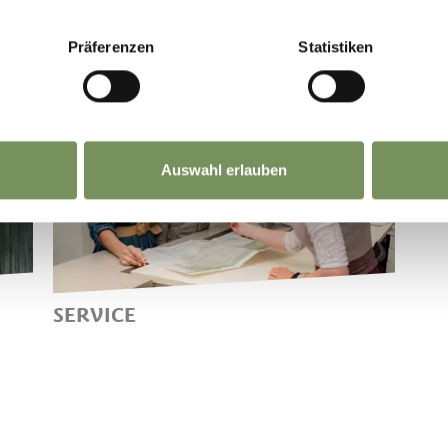
Präferenzen
Statistiken
Auswahl erlauben
SERVICE
WIJ HEBBEN EEN ANTWOORD
OP UW VRAAG!