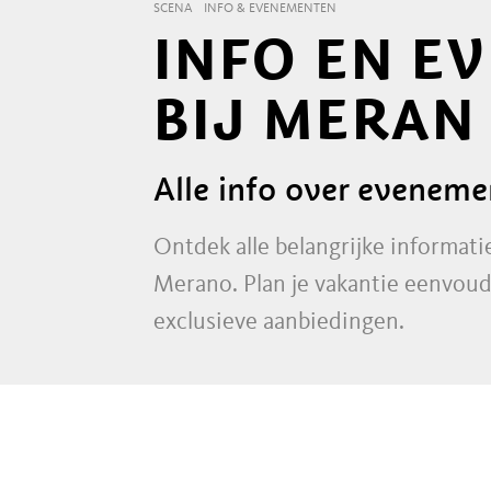
SCENA
INFO & EVENEMENTEN
INFO EN E
BIJ MERAN
Alle info over evenem
Ontdek alle belangrijke informati
Merano. Plan je vakantie eenvoud
exclusieve aanbiedingen.