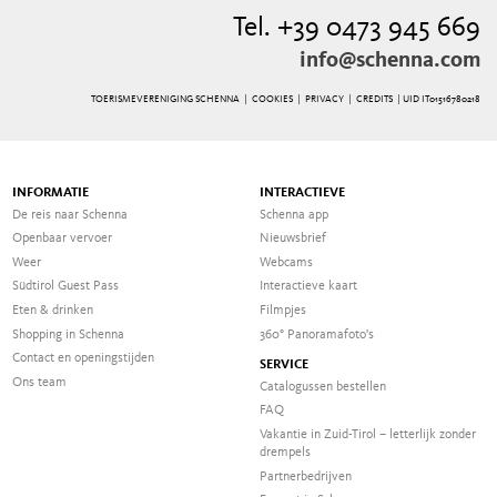
Tel. +39 0473 945 669
info@schenna.com
TOERISMEVERENIGING SCHENNA |
COOKIES
|
PRIVACY
|
CREDITS
| UID IT01516780218
INFORMATIE
INTERACTIEVE
De reis naar Schenna
Schenna app
Openbaar vervoer
Nieuwsbrief
Weer
Webcams
Südtirol Guest Pass
Interactieve kaart
Eten & drinken
Filmpjes
Shopping in Schenna
360° Panoramafoto's
Contact en openingstijden
SERVICE
Ons team
Catalogussen bestellen
FAQ
Vakantie in Zuid-Tirol – letterlijk zonder
drempels
Partnerbedrijven