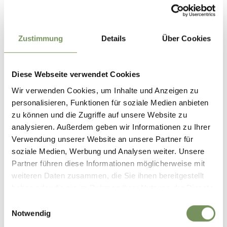
Zustimmung
Details
Über Cookies
ONLINE TIMETABLE
Diese Webseite verwendet Cookies
südtirolmobil
Wir verwenden Cookies, um Inhalte und Anzeigen zu
personalisieren, Funktionen für soziale Medien anbieten
zu können und die Zugriffe auf unsere Website zu
analysieren. Außerdem geben wir Informationen zu Ihrer
Verwendung unserer Website an unsere Partner für
soziale Medien, Werbung und Analysen weiter. Unsere
Partner führen diese Informationen möglicherweise mit
weiteren Daten zusammen, die Sie ihnen bereitgestellt
haben oder die sie im Rahmen Ihrer Nutzung der Dienste
gesammelt haben.
Einwilligungsauswahl
When:
Notwendig