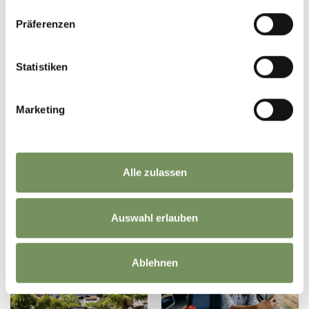
Präferenzen
Departure
Arrival
Statistiken
Search
Marketing
Alle zulassen
DIT ZOU U OOK KUNNEN
Auswahl erlauben
INTERESSEREN
Ablehnen