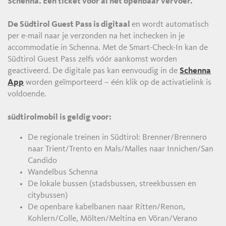
Schenna. Eén ticket voor al het openbaar vervoer.
De Südtirol Guest Pass is digitaal
en wordt automatisch
per e-mail naar je verzonden na het inchecken in je
accommodatie in Schenna. Met de Smart-Check-In kan de
Südtirol Guest Pass zelfs vóór aankomst worden
geactiveerd. De digitale pas kan eenvoudig in de
Schenna
App
worden geïmporteerd – één klik op de activatielink is
voldoende.
südtirolmobil is geldig voor:
De regionale treinen in Südtirol: Brenner/Brennero
naar Trient/Trento en Mals/Malles naar Innichen/San
Candido
Wandelbus Schenna
De lokale bussen (stadsbussen, streekbussen en
citybussen)
De openbare kabelbanen naar Ritten/Renon,
Kohlern/Colle, Mölten/Meltina en Vöran/Verano