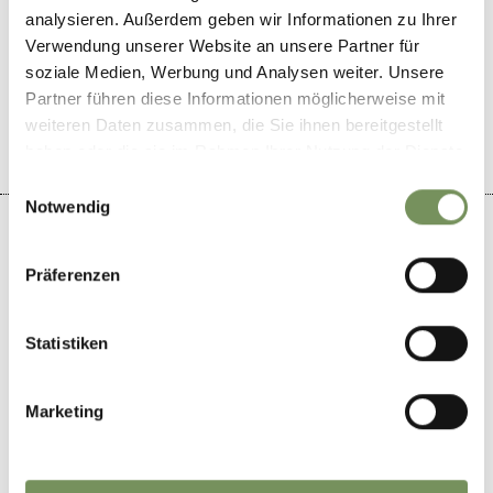
analysieren. Außerdem geben wir Informationen zu Ihrer
WAR DER INHALT FÜR DICH HILFREICH?
Verwendung unserer Website an unsere Partner für
soziale Medien, Werbung und Analysen weiter. Unsere
JA
NEIN
Partner führen diese Informationen möglicherweise mit
weiteren Daten zusammen, die Sie ihnen bereitgestellt
haben oder die sie im Rahmen Ihrer Nutzung der Dienste
gesammelt haben.
Einwilligungsauswahl
Notwendig
Präferenzen
+
−
Statistiken
Marketing