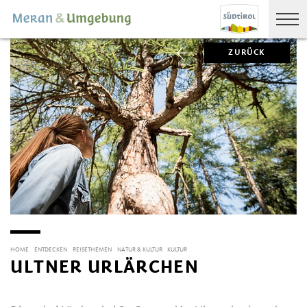
ZURÜCK
HOME
ENTDECKEN
REISETHEMEN
NATUR & KULTUR
KULTUR
ULTNER URLÄRCHEN