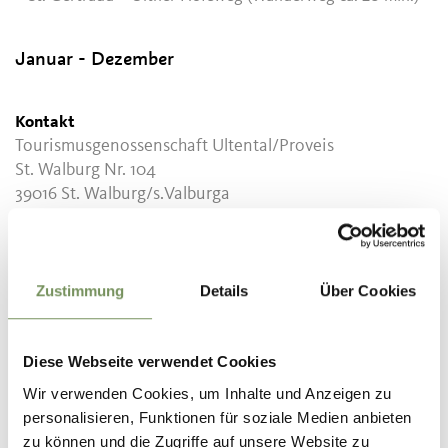
Januar - Dezember
Kontakt
Tourismusgenossenschaft Ultental/Proveis
St. Walburg Nr. 104
39016
St. Walburg/s.Valburga
info@ultental.it
www.ultental.it
T
+39 0473 795387
Zustimmung
Details
Über Cookies
Empfohlener Zeitraum
ganzjährig
Diese Webseite verwendet Cookies
Wir verwenden Cookies, um Inhalte und Anzeigen zu
personalisieren, Funktionen für soziale Medien anbieten
zu können und die Zugriffe auf unsere Website zu