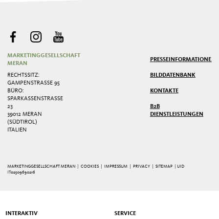
MARKETINGGESELLSCHAFT
PRESSE
INFORMATIONEN
MERAN
RECHTSSITZ:
BILDDATENBANK
GAMPENSTRASSE 95
BÜRO:
KONTAKTE
SPARKASSENSTRASSE 2
3
B2B
39012 MERAN
DIENSTLEISTUNGEN
(SÜDTIROL)
ITALIEN
MARKETINGGESELLSCHAFT MERAN |
COOKIES
|
IMPRESSUM
|
PRIVACY
|
SITEMAP
| UID
IT02509690216
INTERAKTIV
SERVICE