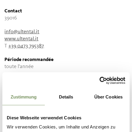
Contact
39016
info@ultental.it
www.ultental.it
T
+39 0473 795387
Période recommandée
toute l'année
Zustimmung
Details
Über Cookies
LE CONTENU VOUS A-T-IL ÉTÉ UTILE?
OUI
NO
Diese Webseite verwendet Cookies
Wir verwenden Cookies, um Inhalte und Anzeigen zu