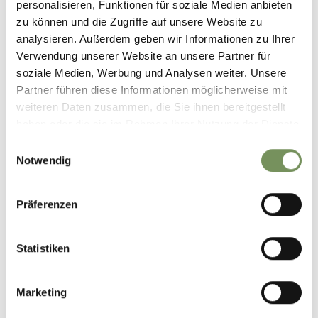
personalisieren, Funktionen für soziale Medien anbieten
zu können und die Zugriffe auf unsere Website zu
analysieren. Außerdem geben wir Informationen zu Ihrer
Verwendung unserer Website an unsere Partner für
soziale Medien, Werbung und Analysen weiter. Unsere
Partner führen diese Informationen möglicherweise mit
+
weiteren Daten zusammen, die Sie ihnen bereitgestellt
−
haben oder die sie im Rahmen Ihrer Nutzung der Dienste
gesammelt haben.
Einwilligungsauswahl
Notwendig
Präferenzen
Statistiken
Marketing