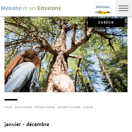
ZURÜCK
HOME
DÉCOUVERTES
THÈMES VOYAGE
NATURE ET CULTURE
CULTURE
janvier - décembre