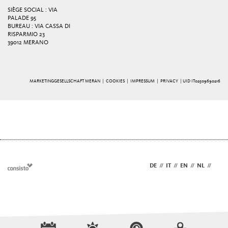
SIÈGE SOCIAL : VIA
PALADE 95
BUREAU : VIA CASSA DI
RISPARMIO 23
39012 MERANO
MARKETINGGESELLSCHAFT MERAN |
COOKIES
|
IMPRESSUM
|
PRIVACY
| UID IT02509690216
DE
//
IT
//
EN
//
NL
//
FR