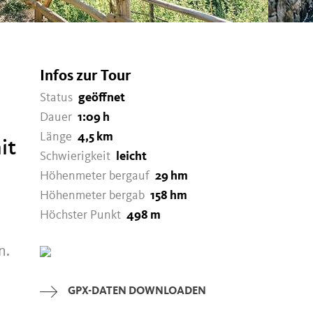
Infos zur Tour
Status
geöffnet
Dauer
1:09 h
Länge
4,5 km
it
Schwierigkeit
leicht
Höhenmeter bergauf
29 hm
Höhenmeter bergab
158 hm
Höchster Punkt
498 m
n.
⠀⠀⠀⠀⠀⠀⠀⠀⠀⠀⠀⠀
GPX-DATEN DOWNLOADEN