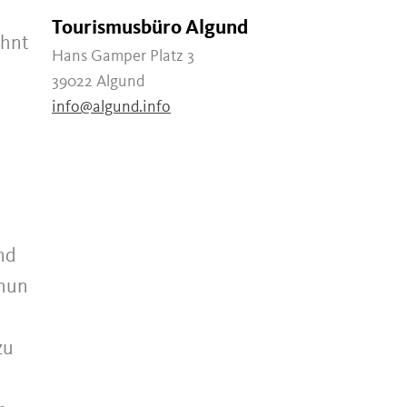
Tourismusbüro Algund
ohnt
Hans Gamper Platz 3
39022 Algund
info@algund.info
nd
 nun
zu