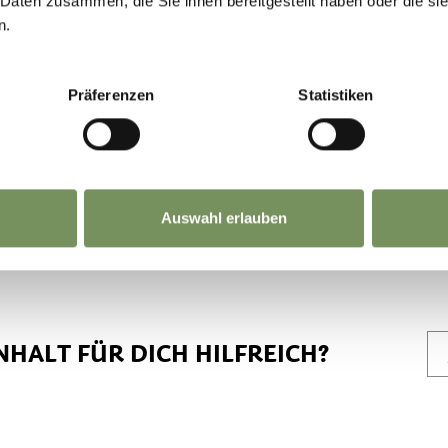
 Daten zusammen, die Sie ihnen bereitgestellt haben oder die s
n.
d Rathaus bis Waalweg.
Präferenzen
Statistiken
Konrad
Auswahl erlauben
NHALT FÜR DICH HILFREICH?