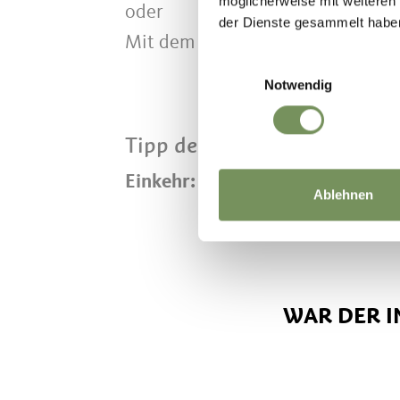
möglicherweise mit weiteren
oder
der Dienste gesammelt habe
Mit dem Bus Linie 237 von Algun
Einwilligungsauswahl
Notwendig
Tipp des Autors
Einkehr:
Leiter am Waal, Kaffee 
Ablehnen
WAR DER I