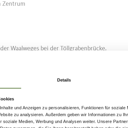
n Zentrum
nder Waalweges bei der Töllgrabenbrücke.
Details
nden öffentlichen Verbindungen einfach zu
Cookies
d Rathaus bis Abzweigung Oberplars.
nhalte und Anzeigen zu personalisieren, Funktionen für soziale
Website zu analysieren. Außerdem geben wir Informationen zu I
r soziale Medien, Werbung und Analysen weiter. Unsere Partner
d Rathaus bis Abzweigung Oberplars.