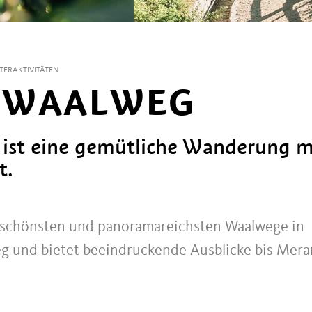
TERAKTIVITÄTEN
 WAALWEG
ist eine gemütliche Wanderung m
t.
 schönsten und panoramareichsten Waalwege in
eg und bietet beeindruckende Ausblicke bis Mera
⠀⠀⠀⠀⠀⠀⠀⠀⠀⠀⠀⠀⠀⠀⠀