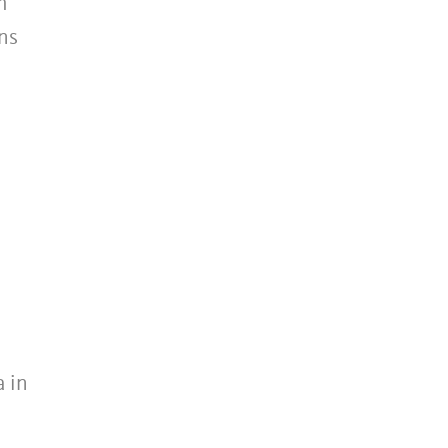
m
ns
 in