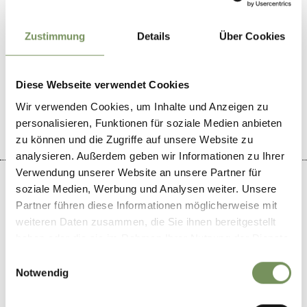
Zustimmung
Details
Über Cookies
WAR DER INHALT FÜR DICH HILFREICH?
Diese Webseite verwendet Cookies
JA
NEIN
Wir verwenden Cookies, um Inhalte und Anzeigen zu
personalisieren, Funktionen für soziale Medien anbieten
zu können und die Zugriffe auf unsere Website zu
analysieren. Außerdem geben wir Informationen zu Ihrer
Verwendung unserer Website an unsere Partner für
soziale Medien, Werbung und Analysen weiter. Unsere
Partner führen diese Informationen möglicherweise mit
weiteren Daten zusammen, die Sie ihnen bereitgestellt
+
haben oder die sie im Rahmen Ihrer Nutzung der Dienste
−
gesammelt haben.
Einwilligungsauswahl
Notwendig