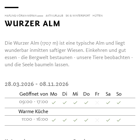
HAFLING-VÖRAN-MERAN 2000
AKTIVURLAUB
SKI & WINTERSPORT
HÜTTEN
WURZER ALM
Die Wurzer Alm (1707 m) ist eine typische Alm und liegt
wunderbar inmitten saftiger Wiesen. Einkehren und gut
essen - die Bergwelt bestaunen - unsere Tiere beobachten -
und die Seele baumeln lassen.
28.03.2026 - 08.11.2026
Geöffnet von
Mo
Di
Mi
Do
Fr
Sa
So
09:00 - 17:00
Warme Küche
11:00 - 16:00