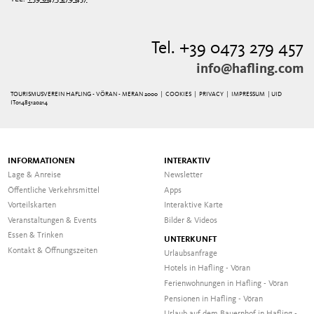
Tel. +39 0473 279 457
info@hafling.com
TOURISMUSVEREIN HAFLING - VÖRAN - MERAN 2000 |
COOKIES
|
PRIVACY
|
IMPRESSUM
| UID
IT01485120214
INFORMATIONEN
INTERAKTIV
Lage & Anreise
Newsletter
Öffentliche Verkehrsmittel
Apps
Vorteilskarten
Interaktive Karte
Veranstaltungen & Events
Bilder & Videos
Essen & Trinken
UNTERKUNFT
Kontakt & Öffnungszeiten
Urlaubsanfrage
Hotels in Hafling - Vöran
Ferienwohnungen in Hafling - Vöran
Pensionen in Hafling - Vöran