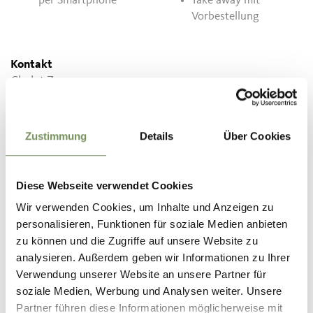
per Smartphone
Take away mit
Vorbestellung
Kontakt
Chalet Zuegg
Piffingerweg 4
39010
Falzeben
Zustimmung
Details
Über Cookies
info@chalet-zuegg.com
www.chalet-zuegg.com
T
+39 0473 279408
Diese Webseite verwendet Cookies
Wir verwenden Cookies, um Inhalte und Anzeigen zu
personalisieren, Funktionen für soziale Medien anbieten
zu können und die Zugriffe auf unsere Website zu
analysieren. Außerdem geben wir Informationen zu Ihrer
WAR DER INHALT FÜR DICH HILFREICH?
Verwendung unserer Website an unsere Partner für
soziale Medien, Werbung und Analysen weiter. Unsere
JA
NEIN
Partner führen diese Informationen möglicherweise mit