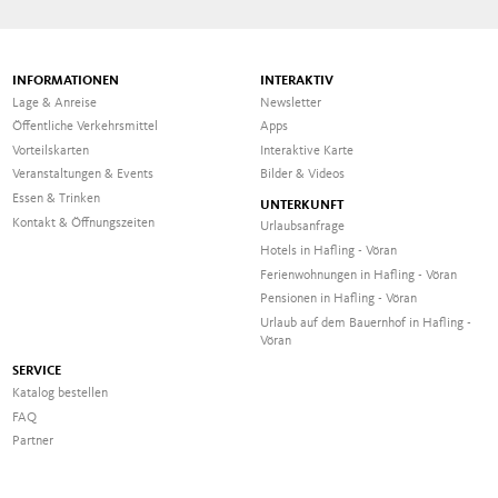
INFORMATIONEN
INTERAKTIV
Lage & Anreise
Newsletter
Öffentliche Verkehrsmittel
Apps
Vorteilskarten
Interaktive Karte
Veranstaltungen & Events
Bilder & Videos
Essen & Trinken
UNTERKUNFT
Kontakt & Öffnungszeiten
Urlaubsanfrage
Hotels in Hafling - Vöran
Ferienwohnungen in Hafling - Vöran
Pensionen in Hafling - Vöran
Urlaub auf dem Bauernhof in Hafling -
Vöran
SERVICE
Katalog bestellen
FAQ
Partner