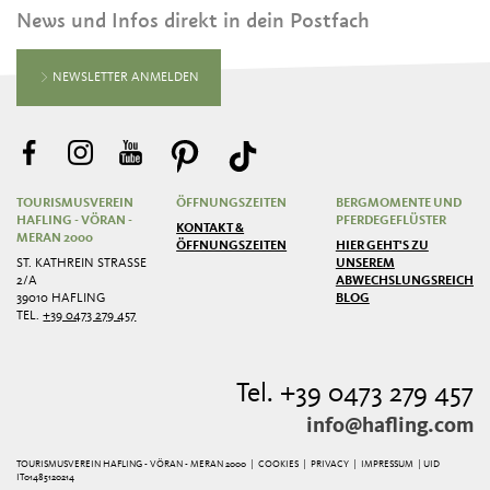
News und Infos direkt in dein Postfach
NEWSLETTER ANMELDEN
TOURISMUSVEREIN
ÖFFNUNGSZEITEN
BERGMOMENTE UND
HAFLING - VÖRAN -
PFERDEGEFLÜSTER
KONTAKT &
MERAN 2000
ÖFFNUNGSZEITEN
HIER GEHT'S ZU
ST. KATHREIN STRASSE 2
UNSEREM
/A
ABWECHSLUNGSREICHEN
39010 HAFLING
BLOG
TEL.
+39 0473 279 457
Tel. +39 0473 279 457
info@hafling.com
TOURISMUSVEREIN HAFLING - VÖRAN - MERAN 2000 |
COOKIES
|
PRIVACY
|
IMPRESSUM
| UID
IT01485120214