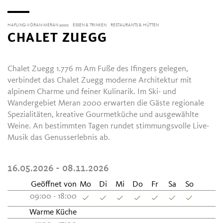
HAFLING-VÖRAN-MERAN 2000
ESSEN & TRINKEN
RESTAURANTS & HÜTTEN
CHALET ZUEGG
Chalet Zuegg 1.776 m Am Fuße des Ifingers gelegen,
verbindet das Chalet Zuegg moderne Architektur mit
alpinem Charme und feiner Kulinarik. Im Ski- und
Wandergebiet Meran 2000 erwarten die Gäste regionale
Spezialitäten, kreative Gourmetküche und ausgewählte
Weine. An bestimmten Tagen rundet stimmungsvolle Live-
Musik das Genusserlebnis ab.
16.05.2026 - 08.11.2026
Geöffnet von
Mo
Di
Mi
Do
Fr
Sa
So
09:00 - 18:00
Warme Küche