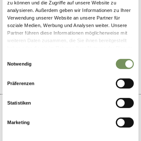
zu können und die Zugriffe auf unsere Website zu
Empfohlener Zeitraum
analysieren. Außerdem geben wir Informationen zu Ihrer
ganzjährig
Verwendung unserer Website an unsere Partner für
soziale Medien, Werbung und Analysen weiter. Unsere
Partner führen diese Informationen möglicherweise mit
weiteren Daten zusammen, die Sie ihnen bereitgestellt
haben oder die sie im Rahmen Ihrer Nutzung der Dienste
WAR DER INHALT FÜR DICH HILFREICH?
gesammelt haben.
Einwilligungsauswahl
Notwendig
JA
NEIN
Präferenzen
Statistiken
Marketing
+
−