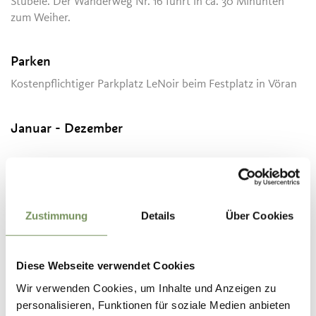
Stübele. Der Wanderweg Nr. 16 führt in ca. 30 Minunten
zum Weiher.
Parken
Kostenpflichtiger Parkplatz LeNoir beim Festplatz in Vöran
Januar - Dezember
Kontakt
Informationsbüro Hafling – Vöran – Meran 2000
St. Kathreinstraße 2A
Zustimmung
Details
Über Cookies
39010
Hafling
info@hafling.com
Diese Webseite verwendet Cookies
www.hafling.com
Wir verwenden Cookies, um Inhalte und Anzeigen zu
T
+39 0473 279457
personalisieren, Funktionen für soziale Medien anbieten