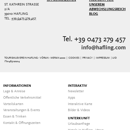
ÖFFNUNGSZEITEN
HIER GEHT'S ZU
ST. KATHREIN STRASSE 2
UNSEREM
/A
ABWECHSLUNGSREICHEN
39010 HAFLING
BLOG
TEL.
+39 0473 279 457
Tel. +39 0473 279 457
info@hafling.com
TOURISMUSVEREIN HAFLING - VÖRAN - MERAN 2000 |
COOKIES
|
PRIVACY
|
IMPRESSUM
| UID
IT01485120214
INFORMATIONEN
INTERAKTIV
Lage & Anreise
Newsletter
Öffentliche Verkehrsmittel
Apps
Vorteilskarten
Interaktive Karte
Veranstaltungen & Events
Bilder & Videos
Essen & Trinken
UNTERKUNFT
Kontakt & Öffnungszeiten
Urlaubsanfrage