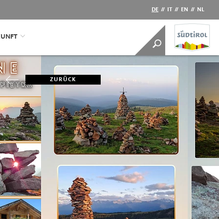
DE
//
IT
//
EN
//
NL
KUNFT
ZURÜCK