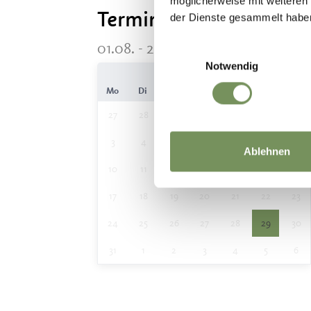
möglicherweise mit weiteren
Termine
der Dienste gesammelt habe
01.08. - 26.09.2026 04:00 - 12:00
Einwilligungsauswahl
Notwendig
August
Mo
Di
Mi
Do
Fr
Sa
So
27
28
29
30
31
1
2
3
4
5
6
7
8
9
Ablehnen
10
11
12
13
14
15
16
17
18
19
20
21
22
23
24
25
26
27
28
29
30
31
1
2
3
4
5
6