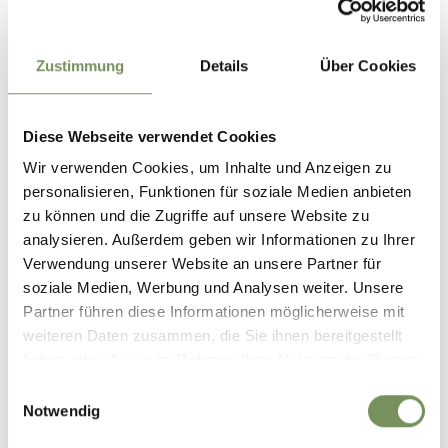
39010 Mölten
Kontakt
Zustimmung
Details
Über Cookies
Matunschmied Hof
Aschlerbach 35
39010 Mölten
Diese Webseite verwendet Cookies
T
+39 340 546 1835
Wir verwenden Cookies, um Inhalte und Anzeigen zu
personalisieren, Funktionen für soziale Medien anbieten
T
+39 340 54 61 835
zu können und die Zugriffe auf unsere Website zu
analysieren. Außerdem geben wir Informationen zu Ihrer
Treffpunkt
Verwendung unserer Website an unsere Partner für
Matunschmied Hof
soziale Medien, Werbung und Analysen weiter. Unsere
Partner führen diese Informationen möglicherweise mit
Anmeldung erforderlich
weiteren Daten zusammen, die Sie ihnen bereitgestellt
Nein
haben oder die sie im Rahmen Ihrer Nutzung der Dienste
innerhalb des Vortages
gesammelt haben.
Einwilligungsauswahl
Notwendig
Veranstalter