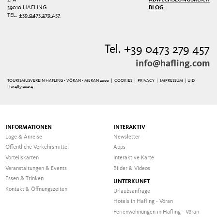
39010 HAFLING
BLOG
TEL.
+39 0473 279 457
Tel. +39 0473 279 457
info@hafling.com
TOURISMUSVEREIN HAFLING - VÖRAN - MERAN 2000 |
COOKIES
|
PRIVACY
|
IMPRESSUM
| UID
IT01485120214
INFORMATIONEN
INTERAKTIV
Lage & Anreise
Newsletter
Öffentliche Verkehrsmittel
Apps
Vorteilskarten
Interaktive Karte
Veranstaltungen & Events
Bilder & Videos
Essen & Trinken
UNTERKUNFT
Kontakt & Öffnungszeiten
Urlaubsanfrage
Hotels in Hafling - Vöran
Ferienwohnungen in Hafling - Vöran