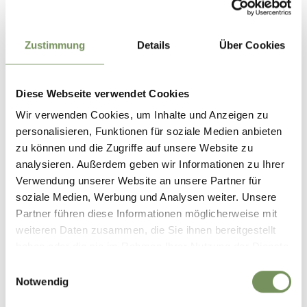
39010 Mölten
Kontakt
Zustimmung
Details
Über Cookies
Matunschmied Hof
Aschlerbach 35
39010 Mölten
Diese Webseite verwendet Cookies
T
+39 340 546 1835
Wir verwenden Cookies, um Inhalte und Anzeigen zu
personalisieren, Funktionen für soziale Medien anbieten
T
+39 340 54 61 835
zu können und die Zugriffe auf unsere Website zu
analysieren. Außerdem geben wir Informationen zu Ihrer
Treffpunkt
Verwendung unserer Website an unsere Partner für
Matunschmied Hof
soziale Medien, Werbung und Analysen weiter. Unsere
Partner führen diese Informationen möglicherweise mit
Anmeldung erforderlich
weiteren Daten zusammen, die Sie ihnen bereitgestellt
Nein
haben oder die sie im Rahmen Ihrer Nutzung der Dienste
innerhalb des Vortages
gesammelt haben.
Einwilligungsauswahl
Notwendig
Veranstalter