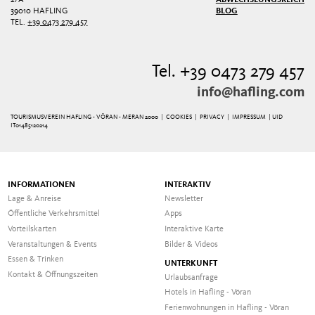
39010 HAFLING
BLOG
TEL.
+39 0473 279 457
Tel. +39 0473 279 457
info@hafling.com
TOURISMUSVEREIN HAFLING - VÖRAN - MERAN 2000 |
COOKIES
|
PRIVACY
|
IMPRESSUM
| UID
IT01485120214
INFORMATIONEN
INTERAKTIV
Lage & Anreise
Newsletter
Öffentliche Verkehrsmittel
Apps
Vorteilskarten
Interaktive Karte
Veranstaltungen & Events
Bilder & Videos
Essen & Trinken
UNTERKUNFT
Kontakt & Öffnungszeiten
Urlaubsanfrage
Hotels in Hafling - Vöran
Ferienwohnungen in Hafling - Vöran