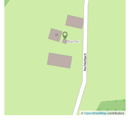
©
OpenStreetMap
contributors