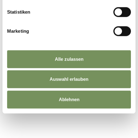
Erwachsene
Statistiken
56 €
Frühstücks Trekking
Kinder
46 €
unter 12 Jahren, Frühstücks Trekking
Marketing
pro Person
35 €
Panorama Trekking
Treffpunkt
Alle zulassen
Bacherhof in Mölten
Auswahl erlauben
Anmeldung erforderlich
Ja
Ablehnen
Veranstalter
Simon's Lama Trekking