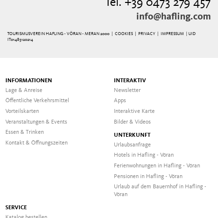
Tel. +39 0473 279 457
info@hafling.com
TOURISMUSVEREIN HAFLING - VÖRAN - MERAN 2000 |
COOKIES
|
PRIVACY
|
IMPRESSUM
| UID
IT01485120214
INFORMATIONEN
INTERAKTIV
Lage & Anreise
Newsletter
Öffentliche Verkehrsmittel
Apps
Vorteilskarten
Interaktive Karte
Veranstaltungen & Events
Bilder & Videos
Essen & Trinken
UNTERKUNFT
Kontakt & Öffnungszeiten
Urlaubsanfrage
Hotels in Hafling - Vöran
Ferienwohnungen in Hafling - Vöran
Pensionen in Hafling - Vöran
Urlaub auf dem Bauernhof in Hafling -
Vöran
SERVICE
Katalog bestellen