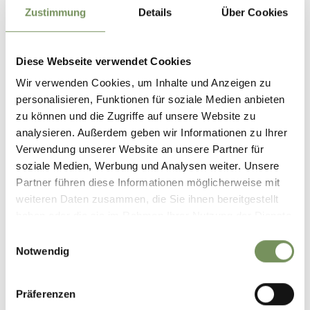
Zustimmung
Details
Über Cookies
Ort
Diese Webseite verwendet Cookies
Bacherhof
39010 Mölten
Wir verwenden Cookies, um Inhalte und Anzeigen zu
personalisieren, Funktionen für soziale Medien anbieten
Kontakt
zu können und die Zugriffe auf unsere Website zu
Simon's Lama Trekking
analysieren. Außerdem geben wir Informationen zu Ihrer
Bacherhof
Verwendung unserer Website an unsere Partner für
39010 Mölten
soziale Medien, Werbung und Analysen weiter. Unsere
Partner führen diese Informationen möglicherweise mit
info@simons-lamatrekking.it
weiteren Daten zusammen, die Sie ihnen bereitgestellt
T
+39 339 7502855
haben oder die sie im Rahmen Ihrer Nutzung der Dienste
gesammelt haben.
Einwilligungsauswahl
T
+39 339 7502855
Notwendig
Preise
Standard
Präferenzen
65 €
Familien Trekking