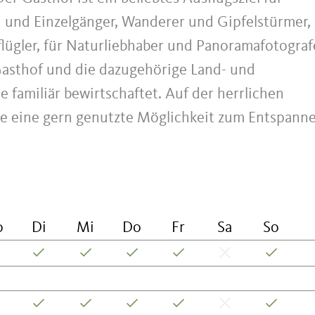
 und Einzelgänger, Wanderer und Gipfelstürmer,
ügler, für Naturliebhaber und Panoramafotograf
Gasthof und die dazugehörige Land- und
 familiär bewirtschaftet. Auf der herrlichen
le eine gern genutzte Möglichkeit zum Entspann
o
Di
Mi
Do
Fr
Sa
So