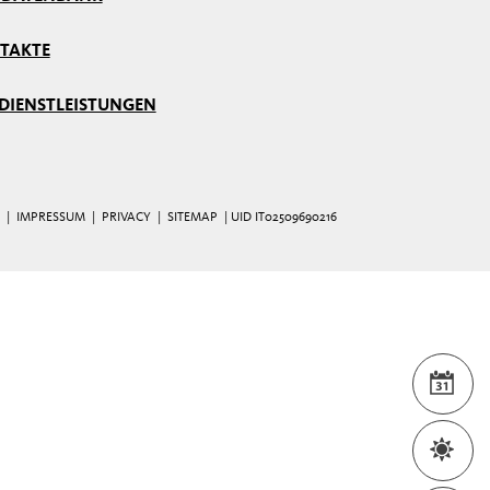
TAKTE
 DIENSTLEISTUNGEN
|
IMPRESSUM
|
PRIVACY
|
SITEMAP
| UID IT02509690216
VER
WET