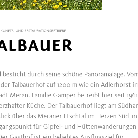
KUNFTS- UND RESTAURATIONSBETRIEBE
ALBAUER
ol besticht durch seine schöne Panoramalage. Vo
 der Talbauerhof auf 1200 m wie ein Adlerhorst i
dt Meran. Familie Gamper betreibt hier seit 1961
herzhafter Küche. Der Talbauerhof liegt am Südha
lick über das Meraner Etschtal im Herzen Südtir
usgangspunkt für Gipfel- und Hüttenwanderungen
Gasthof ist ein beliebtes Ausflugsziel für