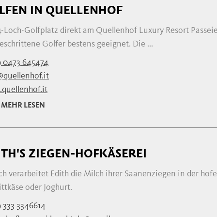
LFEN IN QUELLENHOF
-Loch-Golfplatz direkt am Quellenhof Luxury Resort Passeier
eschrittene Golfer bestens geeignet. Die ...
 0473 645474
@quellenhof.it
quellenhof.it
MEHR LESEN
ITH'S ZIEGEN-HOFKÄSEREI
ch verarbeitet Edith die Milch ihrer Saanenziegen in der hof
ttkäse oder Joghurt.
 333 3346614