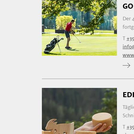
GO
Der 4
fortg
T
+39
info
www.
ED
Tägli
Schni
T
+39