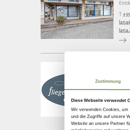
Entd
T
+39
lana
lana.
FL
Einzi
Zustimmung
Wurfk
T
+39
Diese Webseite verwendet 
info@
Wir verwenden Cookies, um I
www.f
und die Zugriffe auf unsere 
Website an unsere Partner fü