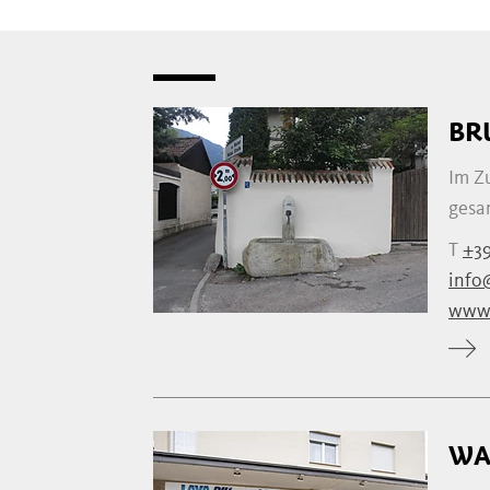
BR
Im Z
gesam
T
+3
info
www.
WA