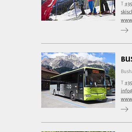
T
+39
skis
www.
BU
Busha
T
+39
info
www.