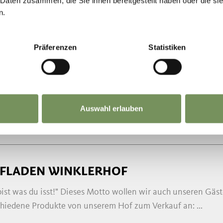
 Daten zusammen, die Sie ihnen bereitgestellt haben oder die s
n.
SCHTEICH SANDWIRT
Naherholungszone mit Fischteich beim Sandhof ist für Einhei
Präferenzen
Statistiken
st Du in entspannter Atmosphäre Dein Anglerglück ...
 329 1782222
passeiertal.it
passeiertal.it
Auswahl erlauben
MEHR LESEN
FLADEN WINKLERHOF
bist was du isst!" Dieses Motto wollen wir auch unseren Gäs
chiedene Produkte von unserem Hof zum Verkauf an: ...