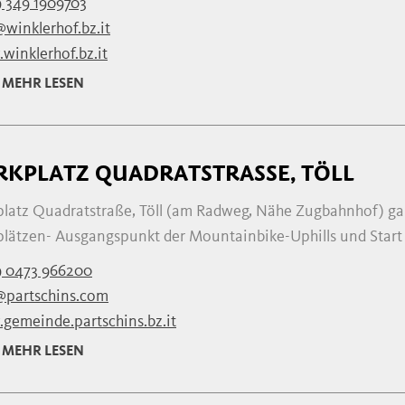
 349 1909703
@winklerhof.bz.it
winklerhof.bz.it
MEHR LESEN
RKPLATZ QUADRATSTRASSE, TÖLL
platz Quadratstraße, Töll (am Radweg, Nähe Zugbahnhof) ga
plätzen- Ausgangspunkt der Mountainbike-Uphills und Start f
9 0473 966200
@partschins.com
gemeinde.partschins.bz.it
MEHR LESEN