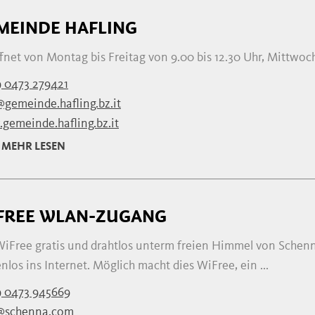
MEINDE HAFLING
net von Montag bis Freitag von 9.00 bis 12.30 Uhr, Mittwoc
 0473 279421
@gemeinde.hafling.bz.it
gemeinde.hafling.bz.it
MEHR LESEN
FREE WLAN-ZUGANG
WiFree gratis und drahtlos unterm freien Himmel von Schen
nlos ins Internet. Möglich macht dies WiFree, ein ...
 0473 945669
@schenna.com