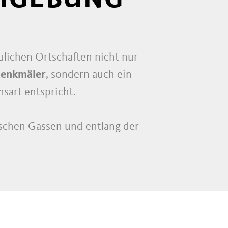
lichen Ortschaften nicht nur
denkmäler
, sondern auch ein
nsart entspricht.
ischen Gassen und entlang der
n Tür mit Labs, innovativem
Gaststuben
,
Vinotheken
und