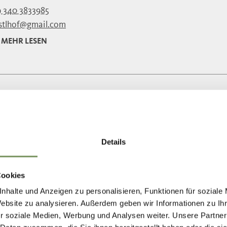
 340 3833985
stlhof@gmail.com
MEHR LESEN
UNNEN ROSEGGERPARK MERAN
uge des Projektes "Achtsam am Berg" wurden die zertifizie
melt und veröffentlicht. Das Projekt sensibilisiert ...
Details
9 0473 272000
@meran.eu
Cookies
merano.eu
nhalte und Anzeigen zu personalisieren, Funktionen für soziale
MEHR LESEN
Website zu analysieren. Außerdem geben wir Informationen zu I
r soziale Medien, Werbung und Analysen weiter. Unsere Partner