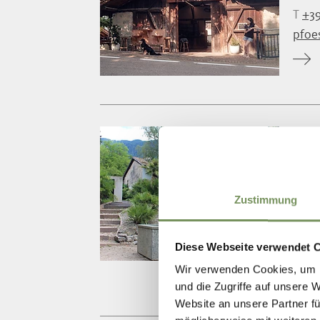
T
+39
pfoe
BR
Im Z
gesam
Zustimmung
T
+3
info
Diese Webseite verwendet 
www.
Wir verwenden Cookies, um I
und die Zugriffe auf unsere 
Website an unsere Partner fü