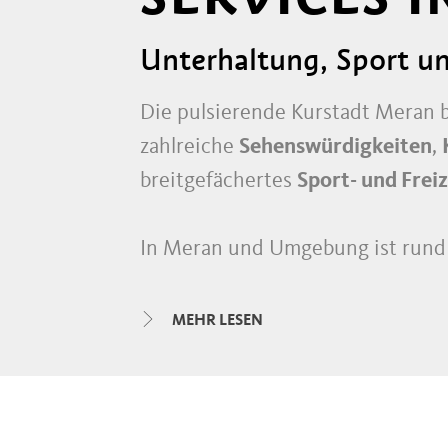
Unterhaltung, Sport und
Die pulsierende Kurstadt Meran 
zahlreiche
Sehenswürdigkeiten
,
breitgefächertes
Sport- und Frei
In Meran und Umgebung ist rund u
Geschäftsmeilen mit vielen
Bout
Handwerk
und kreativen
Service
MEHR LESEN
Tanzlokalen
der Innenstadt und 