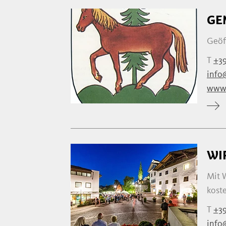
GE
Geöff
T
+39
info
www.
WI
Mit 
koste
T
+39
info