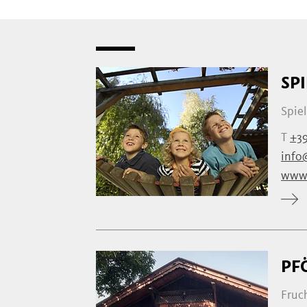
SP
Spiel
T
+39
info
www.
PF
Fruc