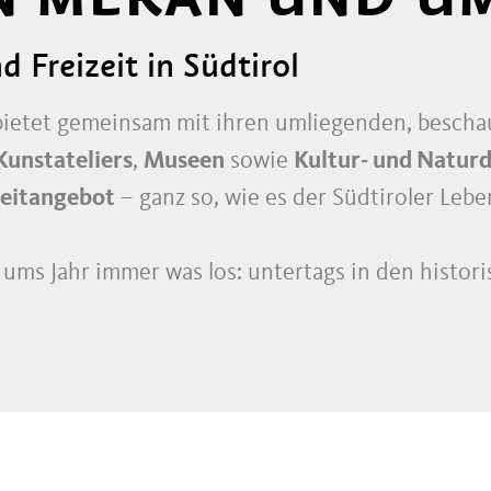
 Freizeit in Südtirol
bietet gemeinsam mit ihren umliegenden, beschau
Kunstateliers
,
Museen
sowie
Kultur- und Natur
zeitangebot
– ganz so, wie es der Südtiroler Lebe
ms Jahr immer was los: untertags in den histor
iquen
,
Läden
,
Fashion Stores
und
Bistros
– Tür a
anbietern.
Und abends in den
Bars
,
Restaurant
,
der umliegenden Gemeinden.