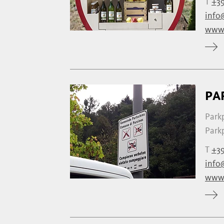
T
+39
info
www.
PA
Park
Park
T
+3
info
www.