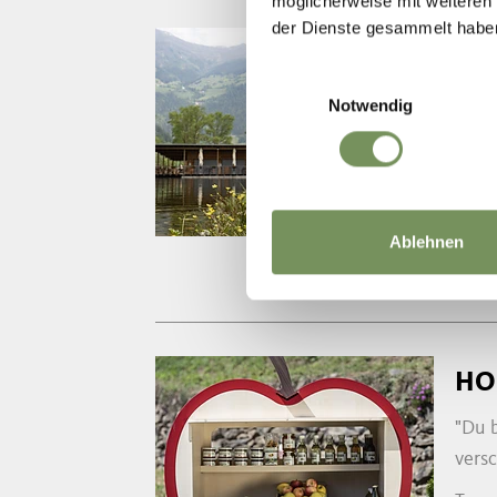
möglicherweise mit weiteren
der Dienste gesammelt habe
FI
Einwilligungsauswahl
Die 
Notwendig
kann
T
+39
info@
www.
Ablehnen
HO
"Du 
vers