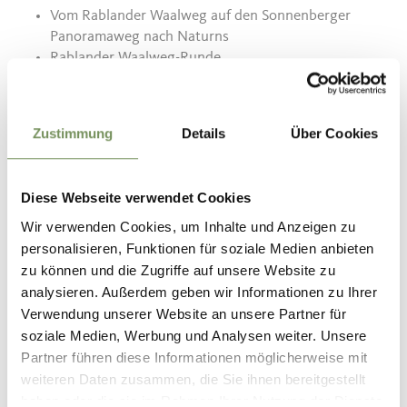
Vom Rablander Waalweg auf den Sonnenberger
Panoramaweg nach Naturns
Rablander Waalweg-Runde
Jakobsweg Südtirol - 12 Etappe - Algund bis Kastelbell
Zustimmung
Details
Über Cookies
Januar - Dezember
Diese Webseite verwendet Cookies
Wir verwenden Cookies, um Inhalte und Anzeigen zu
personalisieren, Funktionen für soziale Medien anbieten
Kontakt
zu können und die Zugriffe auf unsere Website zu
Gasthaus Happichl
analysieren. Außerdem geben wir Informationen zu Ihrer
Geroldstrasse 35
Verwendung unserer Website an unsere Partner für
39020
Rabland
soziale Medien, Werbung und Analysen weiter. Unsere
info@partschins.com
Partner führen diese Informationen möglicherweise mit
www.happichl.it
weiteren Daten zusammen, die Sie ihnen bereitgestellt
T
+39 0473 967438
haben oder die sie im Rahmen Ihrer Nutzung der Dienste