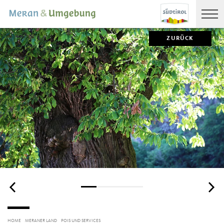
ZURÜCK
HOME
MERANER LAND
POIS UND SERVICES