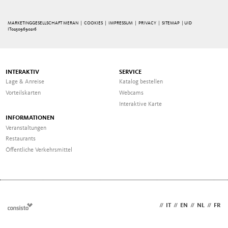
MARKETINGGESELLSCHAFT MERAN |
COOKIES
|
IMPRESSUM
|
PRIVACY
|
SITEMAP
| UID
IT02509690216
INTERAKTIV
SERVICE
Lage & Anreise
Katalog bestellen
Vorteilskarten
Webcams
Interaktive Karte
INFORMATIONEN
Veranstaltungen
Restaurants
Öffentliche Verkehrsmittel
DE
//
IT
//
EN
//
NL
//
FR