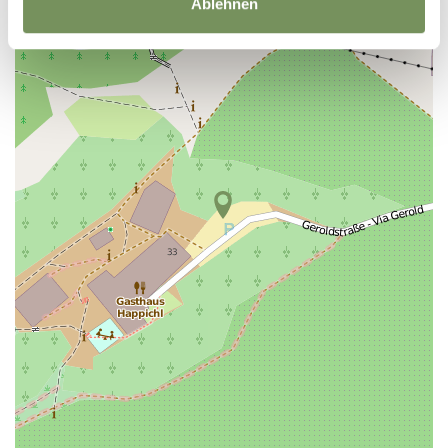
Ablehnen
−