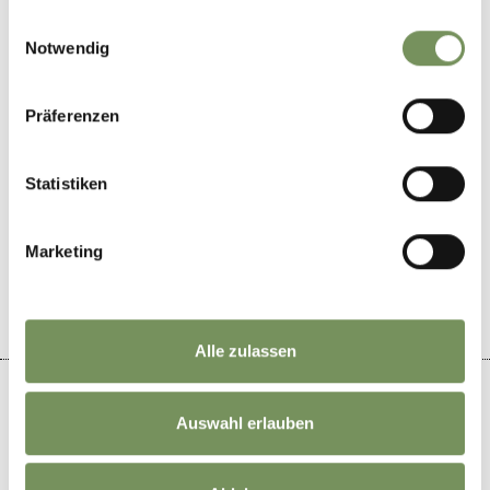
gesammelt haben.
Einwilligungsauswahl
Empfohlener Zeitraum
Notwendig
ganzjährig
Präferenzen
Statistiken
WAR DER INHALT FÜR DICH HILFREICH?
Marketing
JA
NEIN
Alle zulassen
Auswahl erlauben
+