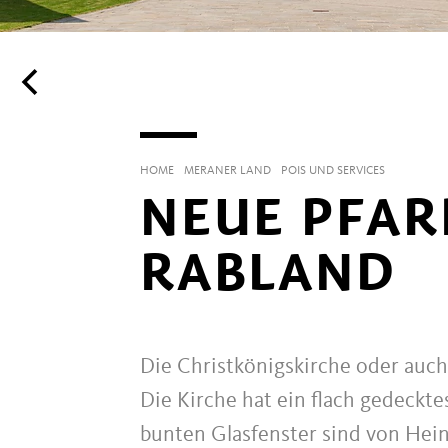
HOME
MERANER LAND
POIS UND SERVICES
NEUE PFAR
RABLAND
Die Christkönigskirche oder auch
Die Kirche hat ein flach gedeckte
bunten Glasfenster sind von Hei