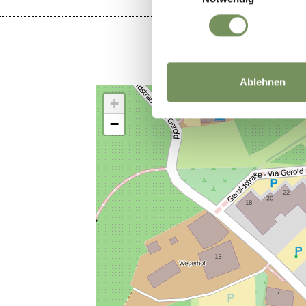
Ablehnen
+
−