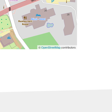
©
OpenStreetMap
contributors