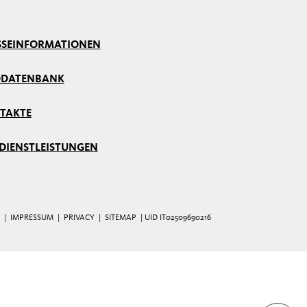
SSE
INFORMATIONEN
DDATENBANK
TAKTE
 DIENSTLEISTUNGEN
|
IMPRESSUM
|
PRIVACY
|
SITEMAP
| UID IT02509690216