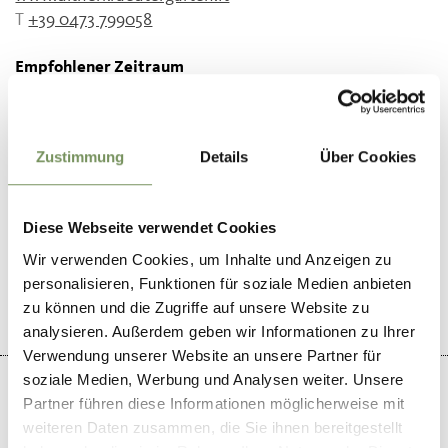
T
+39 0473 799058
Empfohlener Zeitraum
ganzjährig
Zustimmung
Details
Über Cookies
WAR DER INHALT FÜR DICH HILFREICH?
Diese Webseite verwendet Cookies
Wir verwenden Cookies, um Inhalte und Anzeigen zu
JA
NEIN
personalisieren, Funktionen für soziale Medien anbieten
zu können und die Zugriffe auf unsere Website zu
analysieren. Außerdem geben wir Informationen zu Ihrer
Verwendung unserer Website an unsere Partner für
soziale Medien, Werbung und Analysen weiter. Unsere
Partner führen diese Informationen möglicherweise mit
weiteren Daten zusammen, die Sie ihnen bereitgestellt