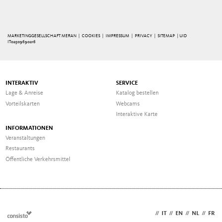
MARKETINGGESELLSCHAFT MERAN |
COOKIES
|
IMPRESSUM
|
PRIVACY
|
SITEMAP
| UID
IT02509690216
INTERAKTIV
SERVICE
Lage & Anreise
Katalog bestellen
Vorteilskarten
Webcams
Interaktive Karte
INFORMATIONEN
Veranstaltungen
Restaurants
Öffentliche Verkehrsmittel
DE
//
IT
//
EN
//
NL
//
FR