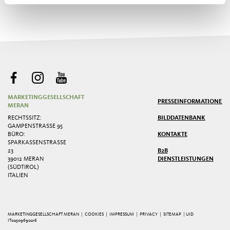
MARKETINGGESELLSCHAFT
PRESSE
INFORMATIONEN
MERAN
RECHTSSITZ:
BILDDATENBANK
GAMPENSTRASSE 95
BÜRO:
KONTAKTE
SPARKASSENSTRASSE 2
3
B2B
39012 MERAN
DIENSTLEISTUNGEN
(SÜDTIROL)
ITALIEN
MARKETINGGESELLSCHAFT MERAN |
COOKIES
|
IMPRESSUM
|
PRIVACY
|
SITEMAP
| UID
IT02509690216