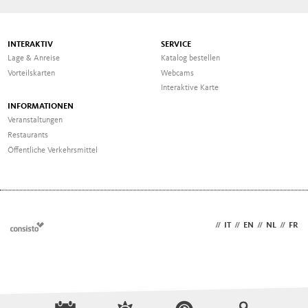
INTERAKTIV
SERVICE
Lage & Anreise
Katalog bestellen
Vorteilskarten
Webcams
Interaktive Karte
INFORMATIONEN
Veranstaltungen
Restaurants
Öffentliche Verkehrsmittel
DE
//
IT
//
EN
//
NL
//
FR