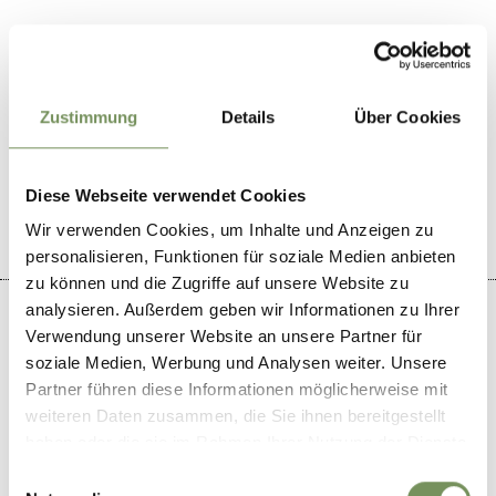
Zustimmung
Details
Über Cookies
WAR DER INHALT FÜR DICH HILFREICH?
JA
NEIN
Diese Webseite verwendet Cookies
Wir verwenden Cookies, um Inhalte und Anzeigen zu
personalisieren, Funktionen für soziale Medien anbieten
zu können und die Zugriffe auf unsere Website zu
analysieren. Außerdem geben wir Informationen zu Ihrer
Verwendung unserer Website an unsere Partner für
soziale Medien, Werbung und Analysen weiter. Unsere
Partner führen diese Informationen möglicherweise mit
+
weiteren Daten zusammen, die Sie ihnen bereitgestellt
−
haben oder die sie im Rahmen Ihrer Nutzung der Dienste
gesammelt haben.
Einwilligungsauswahl