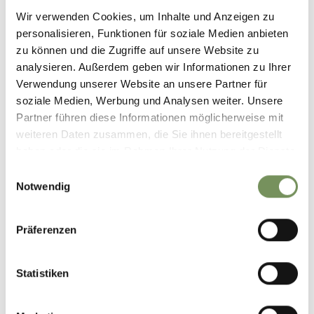
Parken
Wir verwenden Cookies, um Inhalte und Anzeigen zu
personalisieren, Funktionen für soziale Medien anbieten
• Parkplatz vor Ort
zu können und die Zugriffe auf unsere Website zu
• Kostenloser öffentlicher Parkplatz in der Tiefgarage bei
analysieren. Außerdem geben wir Informationen zu Ihrer
der Bushaltestelle in St. Leonhard
Verwendung unserer Website an unsere Partner für
• Öffentlicher Parkplatz in der Tiefgarage beim
soziale Medien, Werbung und Analysen weiter. Unsere
Raiffeisenplatz im Dorfzentrum von St. Leonhard
Partner führen diese Informationen möglicherweise mit
weiteren Daten zusammen, die Sie ihnen bereitgestellt
haben oder die sie im Rahmen Ihrer Nutzung der Dienste
Öffnungszeiten:
16.05. - 30.09.
gesammelt haben.
Einwilligungsauswahl
Mo
Di
Mi
Do
Fr
Sa
So
Notwendig
09:30 - 22:00
Präferenzen
Kontakt
Sportarena
Gänsboden 14-16
Statistiken
39015
St. Leonhard in Passeier