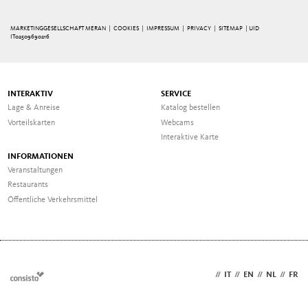
MARKETINGGESELLSCHAFT MERAN |
COOKIES
|
IMPRESSUM
|
PRIVACY
|
SITEMAP
| UID
IT02509690216
INTERAKTIV
SERVICE
Lage & Anreise
Katalog bestellen
Vorteilskarten
Webcams
Interaktive Karte
INFORMATIONEN
Veranstaltungen
Restaurants
Öffentliche Verkehrsmittel
DE
//
IT
//
EN
//
NL
//
FR