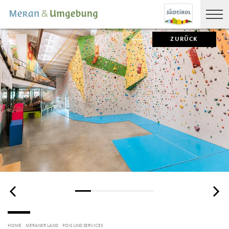
ZURÜCK
HOME
MERANER LAND
POIS UND SERVICES