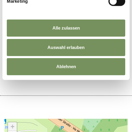
Marketing
info@sportarena.it
www.sportarena.it
T
+39 0473 656226
Alle zulassen
Auswahl erlauben
WAR DER INHALT FÜR DICH HILFREICH?
Ablehnen
JA
NEIN
+