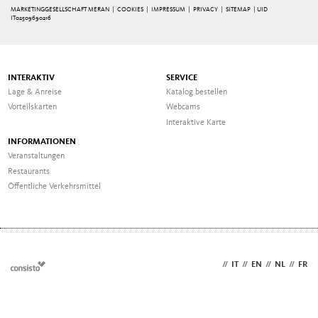
MARKETINGGESELLSCHAFT MERAN |
COOKIES
|
IMPRESSUM
|
PRIVACY
|
SITEMAP
| UID
IT02509690216
INTERAKTIV
SERVICE
Lage & Anreise
Katalog bestellen
Vorteilskarten
Webcams
Interaktive Karte
INFORMATIONEN
Veranstaltungen
Restaurants
Öffentliche Verkehrsmittel
DE
//
IT
//
EN
//
NL
//
FR