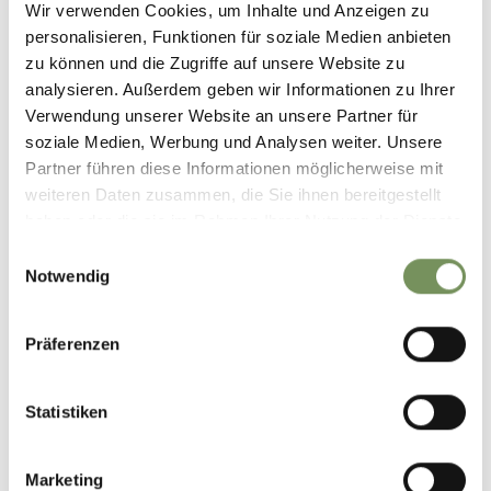
MuseumPasseier (Sandwirt) in St. Leonhard.
Wir verwenden Cookies, um Inhalte und Anzeigen zu
personalisieren, Funktionen für soziale Medien anbieten
zu können und die Zugriffe auf unsere Website zu
Öffnungszeiten:
01.04.2026 - 01.11.2026
analysieren. Außerdem geben wir Informationen zu Ihrer
Mo
Di
Mi
Do
Fr
Sa
So
Verwendung unserer Website an unsere Partner für
10:00 - 17:00
soziale Medien, Werbung und Analysen weiter. Unsere
Partner führen diese Informationen möglicherweise mit
weiteren Daten zusammen, die Sie ihnen bereitgestellt
Öffnungszeiten:
02.11.2026 - 07.11.2026
haben oder die sie im Rahmen Ihrer Nutzung der Dienste
gesammelt haben.
Mo
Di
Mi
Do
Fr
Sa
So
Einwilligungsauswahl
10:00 - 16:00
Notwendig
Kontakt
Präferenzen
MuseumPasseier
Passeirer Straße 72
Statistiken
39015
St. Leonhard in Passeier
info@museum.passeier.it
Marketing