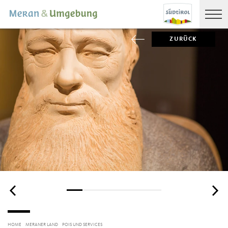
ZURÜCK
HOME
MERANER LAND
POIS UND SERVICES