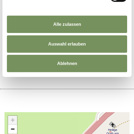
www.museum.passeier.it
T
+39 0473 659086
Alle zulassen
Auswahl erlauben
WAR DER INHALT FÜR DICH HILFREICH?
JA
NEIN
Ablehnen
+
−