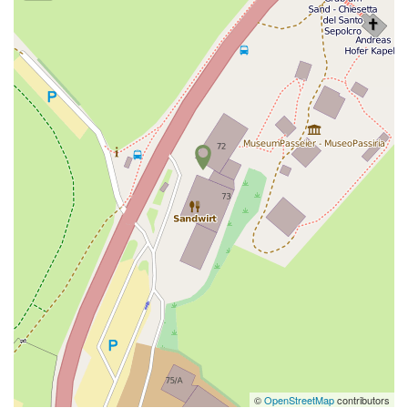
©
OpenStreetMap
contributors