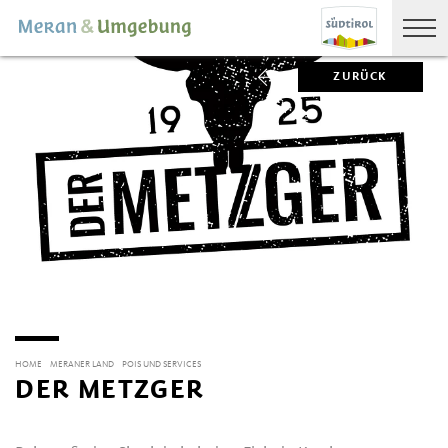
ZURÜCK
HOME
MERANER LAND
POIS UND SERVICES
DER METZGER