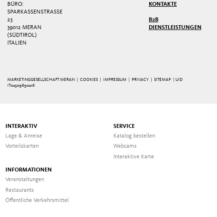
BÜRO:
KONTAKTE
SPARKASSENSTRASSE 2
3
B2B
39012 MERAN
DIENSTLEISTUNGEN
(SÜDTIROL)
ITALIEN
MARKETINGGESELLSCHAFT MERAN |
COOKIES
|
IMPRESSUM
|
PRIVACY
|
SITEMAP
| UID
IT02509690216
INTERAKTIV
SERVICE
Lage & Anreise
Katalog bestellen
Vorteilskarten
Webcams
Interaktive Karte
INFORMATIONEN
Veranstaltungen
Restaurants
Öffentliche Verkehrsmittel