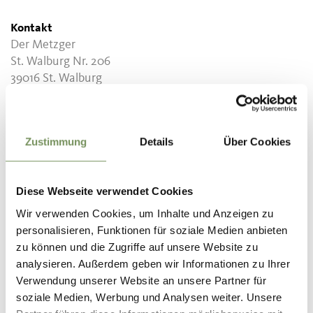
Kontakt
Der Metzger
St. Walburg Nr. 206
39016
St. Walburg
info@dermetzger.it
T
+39 0473 795348
Zustimmung
Details
Über Cookies
Diese Webseite verwendet Cookies
Wir verwenden Cookies, um Inhalte und Anzeigen zu
WAR DER INHALT FÜR DICH HILFREICH?
personalisieren, Funktionen für soziale Medien anbieten
JA
NEIN
zu können und die Zugriffe auf unsere Website zu
analysieren. Außerdem geben wir Informationen zu Ihrer
Verwendung unserer Website an unsere Partner für
soziale Medien, Werbung und Analysen weiter. Unsere