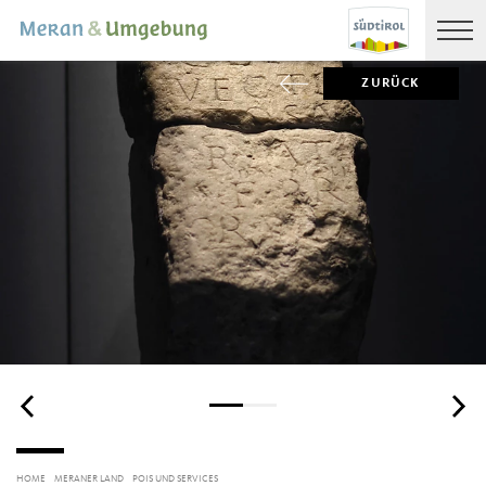
ZURÜCK
HOME
MERANER LAND
POIS UND SERVICES