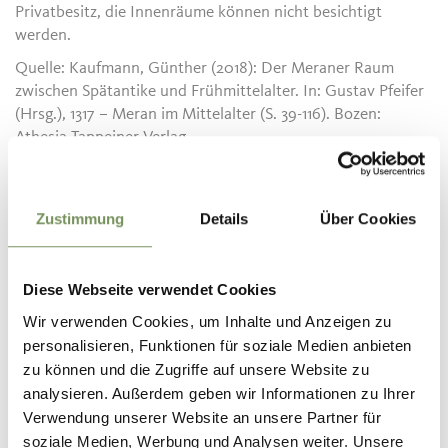
Privatbesitz, die Innenräume können nicht besichtigt
werden.
Quelle: Kaufmann, Günther (2018): Der Meraner Raum
zwischen Spätantike und Frühmittelalter. In: Gustav Pfeifer
(Hrsg.), 1317 – Meran im Mittelalter (S. 39-116). Bozen:
Athesia-Tappeiner Verlag
Öffentliche Verkehrsmittel
Zustimmung
Details
Über Cookies
Fahrplansuche: https://www.suedtirolmobil.info/de/
Diese Webseite verwendet Cookies
Anfahrtsbeschreibung
Wir verwenden Cookies, um Inhalte und Anzeigen zu
personalisieren, Funktionen für soziale Medien anbieten
Januar - Dezember
zu können und die Zugriffe auf unsere Website zu
analysieren. Außerdem geben wir Informationen zu Ihrer
Verwendung unserer Website an unsere Partner für
Kontakt
soziale Medien, Werbung und Analysen weiter. Unsere
Tourismusverein Partschins