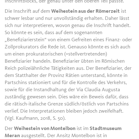
Inschriftblocks, der genau unter den oberen Teil passte.
Die Inschrift auf dem
Weihestein aus der Römerzeit
ist
schwer lesbar und nur unvollständig erhalten. Daher lässt
sich nur interpretieren, wovon genau die Inschrift handelt.
So könnte es sein, dass auf dem sogenannten
„Benefiziarierstein“ von einem Gefreiten eines Finanz- oder
Zollprokurators die Rede ist. Genauso könnte es sich auch
um einen prokuratorischen (=stellvertretenden)
Benefiziarier handeln. Benefiziarier übten im Römischen
Reich polizeiähnliche Tätigkeiten aus. Der Benefiziarier, der
dem Statthalter der Provinz Rätien unterstand, könnte in
Partschins stationiert und für die Kontrolle des Verkehrs,
sowie für die Instandhaltung der Via Claudia Augusta
zuständig gewesen sein. Dies wäre ein Beweis dafür, dass
die rätisch-italische Grenze südlich/östlich von Partschins
verlief. Die Interpretationen bleiben jedoch zweifelhaft.
(Vgl. Kaufmann, 2018, S. 50).
Der
Weihestein von Montelbon
ist im
Stadtmuseum
Meran
ausgestellt. Der Ansitz Montelbon ist in