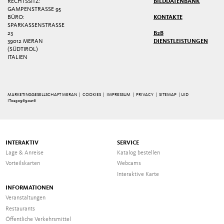
RECHTSSITZ:
BILDDATENBANK
GAMPENSTRASSE 95
BÜRO:
KONTAKTE
SPARKASSENSTRASSE 2
3
B2B
39012 MERAN
DIENSTLEISTUNGEN
(SÜDTIROL)
ITALIEN
MARKETINGGESELLSCHAFT MERAN |
COOKIES
|
IMPRESSUM
|
PRIVACY
|
SITEMAP
| UID
IT02509690216
INTERAKTIV
SERVICE
Lage & Anreise
Katalog bestellen
Vorteilskarten
Webcams
Interaktive Karte
INFORMATIONEN
Veranstaltungen
Restaurants
Öffentliche Verkehrsmittel