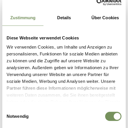
Öffnungszeiten:
01.01. - 31.12.
Zustimmung
Details
Über Cookies
Mo
Di
Mi
Do
Fr
Sa
So
08:00 - 12:00
14:00 - 18:00
Diese Webseite verwendet Cookies
Wir verwenden Cookies, um Inhalte und Anzeigen zu
Kontakt
personalisieren, Funktionen für soziale Medien anbieten
Edilvar GmbH
zu können und die Zugriffe auf unsere Website zu
Holzlände 30
analysieren. Außerdem geben wir Informationen zu Ihrer
39015
St. Leonhard in Passeier
Verwendung unserer Website an unsere Partner für
soziale Medien, Werbung und Analysen weiter. Unsere
info@edilvar.it
Partner führen diese Informationen möglicherweise mit
www.edilvar.it
weiteren Daten zusammen, die Sie ihnen bereitgestellt
T
+39 0473 641121
haben oder die sie im Rahmen Ihrer Nutzung der Dienste
gesammelt haben.
Einwilligungsauswahl
Notwendig