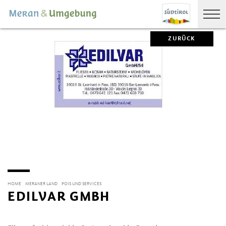
ZURÜCK
HOME
MERANER LAND
POIS UND SERVICES
EDILVAR GMBH