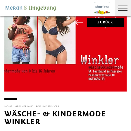
ZURÜCK
HOME
MERANER LAND
POIS UND SERVICES
WÄSCHE- & KINDERMODE
WINKLER