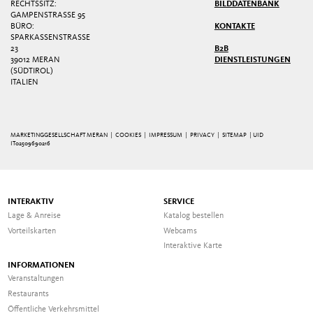
RECHTSSITZ:
BILDDATENBANK
GAMPENSTRASSE 95
BÜRO:
KONTAKTE
SPARKASSENSTRASSE 2
3
B2B
39012 MERAN
DIENSTLEISTUNGEN
(SÜDTIROL)
ITALIEN
MARKETINGGESELLSCHAFT MERAN |
COOKIES
|
IMPRESSUM
|
PRIVACY
|
SITEMAP
| UID
IT02509690216
INTERAKTIV
SERVICE
Lage & Anreise
Katalog bestellen
Vorteilskarten
Webcams
Interaktive Karte
INFORMATIONEN
Veranstaltungen
Restaurants
Öffentliche Verkehrsmittel