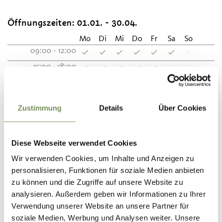
Öffnungszeiten:
01.01. - 30.04.
Mo
Di
Mi
Do
Fr
Sa
So
09:00 - 12:00
15:00 - 18:00
Öffnungszeiten:
01.05. - 30.09.
Zustimmung
Details
Über Cookies
Mo
Di
Mi
Do
Fr
Sa
So
09:00 - 12:30
Diese Webseite verwendet Cookies
15:00 - 18:00
Wir verwenden Cookies, um Inhalte und Anzeigen zu
personalisieren, Funktionen für soziale Medien anbieten
Öffnungszeiten:
01.10. - 31.12.
zu können und die Zugriffe auf unsere Website zu
analysieren. Außerdem geben wir Informationen zu Ihrer
Mo
Di
Mi
Do
Fr
Sa
So
Verwendung unserer Website an unsere Partner für
09:00 - 12:00
soziale Medien, Werbung und Analysen weiter. Unsere