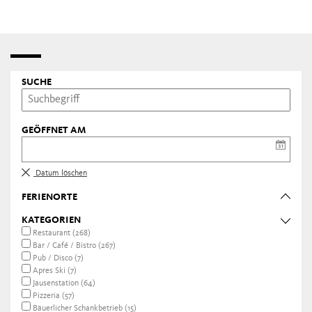
Neben zahlreichen traditionellen Gasthäusern und
italienischen Pizzerien weist Meran und Umgebung eine
außergewöhnliche Dichte an
Spitzenrestaurants
auf,
deren Küchenchefs mit Auszeichnungen der wichtigsten
internationalen Gourmetführer geadelt wurden.
SUCHE
GEÖFFNET AM
Datum löschen
FERIENORTE
KATEGORIEN
Restaurant (268)
Bar / Café / Bistro (267)
Pub / Disco (7)
Apres Ski (7)
Jausenstation (64)
Pizzeria (57)
Bäuerlicher Schankbetrieb (15)