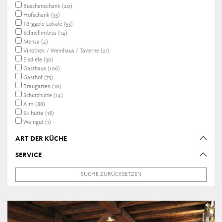
Buschenschank (20)
Hofschank (33)
Törggele Lokale (53)
Schnellimbiss (14)
Mensa (2)
Vinothek / Weinhaus / Taverne (21)
Eisdiele (30)
Gasthaus (106)
Gasthof (75)
Braugarten (10)
Schutzhütte (14)
Alm (88)
Skihütte (18)
Weingut (1)
ART DER KÜCHE
SERVICE
SUCHE ZURÜCKSETZEN