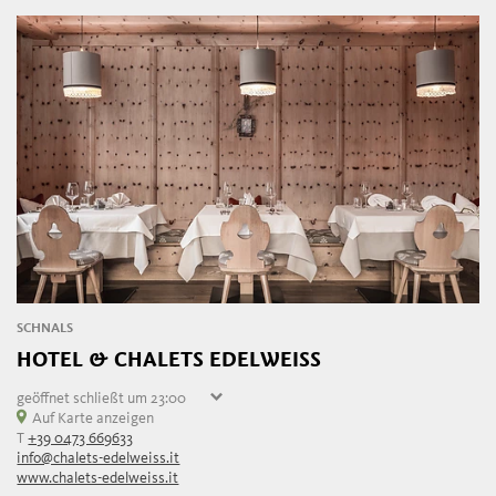
SCHNALS
HOTEL & CHALETS EDELWEISS
geöffnet
schließt um 23:00
Donnerstag
Auf Karte anzeigen
07:30 - 23:00
T
+39 0473 669633
Freitag
07:30 - 23:00
info@chalets-edelweiss.it
Samstag
07:30 - 23:00
www.chalets-edelweiss.it
Sonntag
07:30 - 23:00