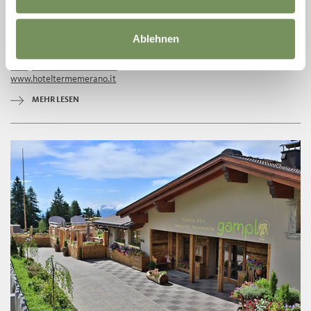
MERAN
PALM LOUNGE
Ablehnen
Auf Karte anzeigen
T
+39 0473 259460
info@hotelthermemeran.it
www.hoteltermemerano.it
MEHR LESEN