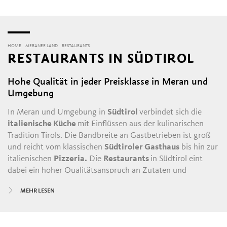
HOME
MERANER LAND
RESTAURANTS
RESTAURANTS IN SÜDTIROL
Hohe Qualität in jeder Preisklasse in Meran und
Umgebung
In Meran und Umgebung in
Südtirol
verbindet sich die
italienische Küche
mit Einflüssen aus der kulinarischen
Tradition Tirols. Die Bandbreite an Gastbetrieben ist groß
und reicht vom klassischen
Südtiroler Gasthaus
bis hin zur
italienischen
Pizzeria.
Die
Restaurants
in Südtirol eint
dabei ein hoher Qualitätsanspruch an Zutaten und
Zubereitung. Dies gilt für jede Preisklasse, von typischen
MEHR LESEN
Südtiroler Gerichten bis hin zur internationalen Nouvelle
Cuisine.