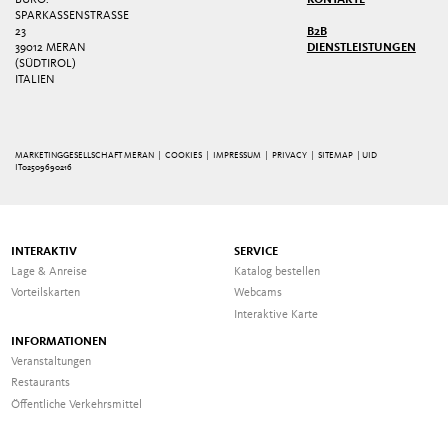
BÜRO:
KONTAKTE
SPARKASSENSTRASSE 2
3
B2B
39012 MERAN
DIENSTLEISTUNGEN
(SÜDTIROL)
ITALIEN
MARKETINGGESELLSCHAFT MERAN |
COOKIES
|
IMPRESSUM
|
PRIVACY
|
SITEMAP
| UID
IT02509690216
INTERAKTIV
SERVICE
Lage & Anreise
Katalog bestellen
Vorteilskarten
Webcams
Interaktive Karte
INFORMATIONEN
Veranstaltungen
Restaurants
Öffentliche Verkehrsmittel