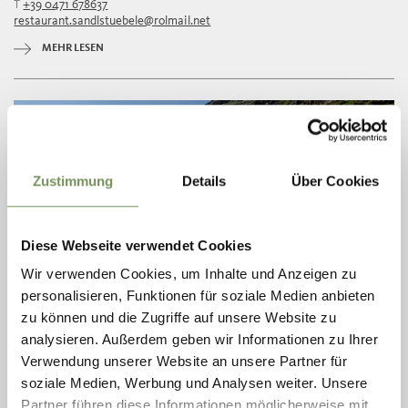
T
+39 0471 678637
Freitag
10:00 - 14:00 | 17:00 - 23:00
restaurant.sandlstuebele@rolmail.net
Samstag
10:00 - 14:00 | 17:00 - 23:00
Sonntag
10:00 - 14:00 | 17:00 - 23:00
MEHR LESEN
Montag
geschlossen
Dienstag
10:00 - 14:00 | 17:00 - 23:00
Mittwoch
10:00 - 14:00 | 17:00 - 23:00
Zustimmung
Details
Über Cookies
Diese Webseite verwendet Cookies
Wir verwenden Cookies, um Inhalte und Anzeigen zu
personalisieren, Funktionen für soziale Medien anbieten
zu können und die Zugriffe auf unsere Website zu
analysieren. Außerdem geben wir Informationen zu Ihrer
DORF TIROL
Verwendung unserer Website an unsere Partner für
OBERKASERALM
soziale Medien, Werbung und Analysen weiter. Unsere
Partner führen diese Informationen möglicherweise mit