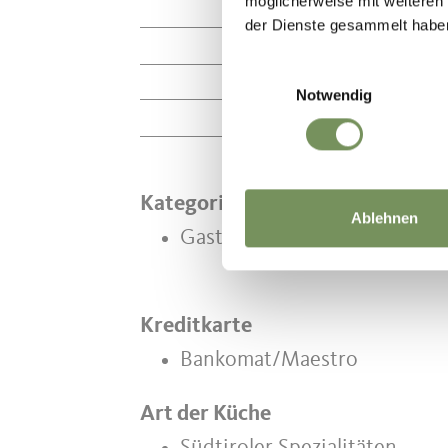
möglicherweise mit weiteren
Geöffnet von
M
der Dienste gesammelt habe
09:00 - 18:00
Einwilligungsauswahl
Warme Küche
Notwendig
11:30 - 17:00
Kategorien
Ablehnen
Gasthaus
Kreditkarte
Bankomat/Maestro
Art der Küche