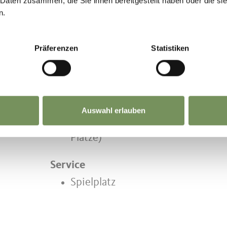
 Daten zusammen, die Sie ihnen bereitgestellt haben oder die s
o
Di
Mi
Do
Fr
Sa
So
n.
Präferenzen
Statistiken
Anlässe
Auswahl erlauben
Sitzplätze im Aussenbereich (100
Plätze)
Service
Spielplatz