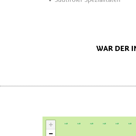
Südtiroler Spezialitäten
WAR DER I
+
−