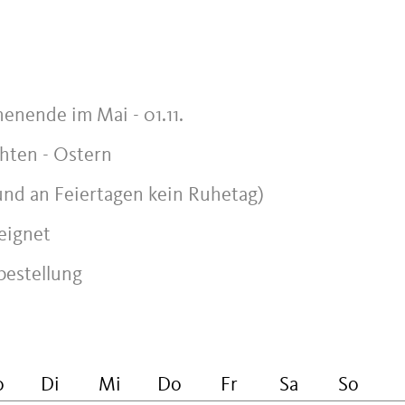
henende im Mai - 01.11.
hten - Ostern
und an Feiertagen kein Ruhetag)
eignet
bestellung
o
Di
Mi
Do
Fr
Sa
So